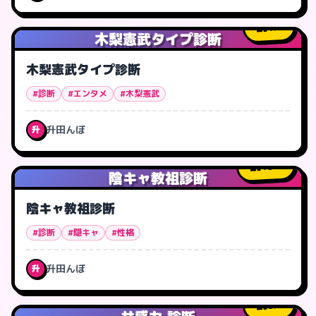
1
人
木梨憲武タイプ診断
木梨憲武タイプ診断
#診断
#エンタメ
#木梨憲武
升田んぼ
升
19
人
陰キャ教祖診断
陰キャ教祖診断
#診断
#隠キャ
#性格
升田んぼ
升
8
人