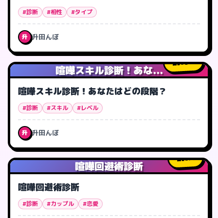
#診断
#相性
#タイプ
升田んぼ
升
63
人
喧嘩スキル診断！あな...
喧嘩スキル診断！あなたはどの段階？
#診断
#スキル
#レベル
升田んぼ
升
8
人
喧嘩回避術診断
喧嘩回避術診断
#診断
#カップル
#恋愛