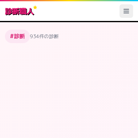
診断職人
#診断
934件の診断