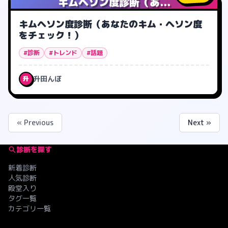
キムヘソン度診断（あ...
キムヘソン度診断（あなたのキム・ヘソン度
をチェック！）
#診断
#トレンド
#話題
升田んぼ
升
« Previous
Next »
診断を探す
新着診断
人気診断
殿堂入り
タグ一覧
カテゴリ一覧