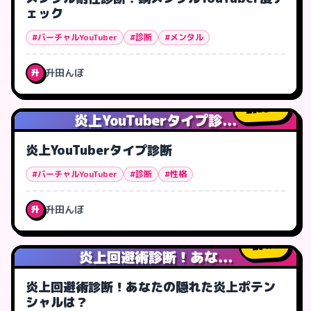
ェック
#バーチャルYouTuber
#診断
#メンタル
升田んぼ
升
28
人
炎上YouTuberタイプ診...
炎上YouTuberタイプ診断
#バーチャルYouTuber
#診断
#性格
升田んぼ
升
4
人
炎上回避術診断！あな...
炎上回避術診断！あなたの隠れた炎上ポテン
シャルは？