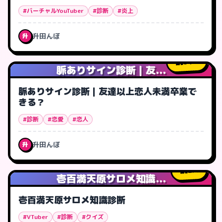
#バーチャルYouTuber
#診断
#炎上
升田んぼ
升
54
人
脈ありサイン診断｜友...
脈ありサイン診断｜友達以上恋人未満卒業で
きる？
#診断
#恋愛
#恋人
升田んぼ
升
2
人
壱百満天原サロメ知識...
壱百満天原サロメ知識診断
#VTuber
#診断
#クイズ