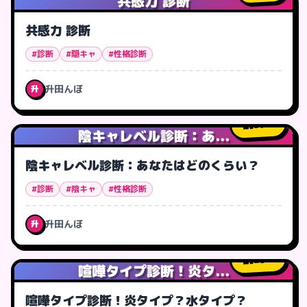
共感力 診断
共感力 診断
#診断
#隠キャ
#性格診断
升田んぼ
升
57
人
陰キャレベル診断：あ...
陰キャレベル診断：あなたはどのくらい？
#診断
#陰キャ
#性格診断
升田んぼ
升
23
人
喧嘩タイプ診断！炎タ...
喧嘩タイプ診断！炎タイプ？水タイプ？