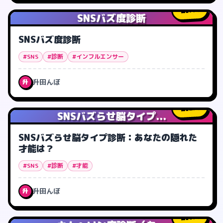
7
人
SNSバズ度診断
SNSバズ度診断
#SNS
#診断
#インフルエンサー
升田んぼ
升
2
人
SNSバズらせ脳タイプ...
SNSバズらせ脳タイプ診断：あなたの隠れた
才能は？
#SNS
#診断
#才能
升田んぼ
升
0
人