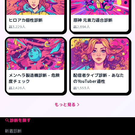
ヒロアカ個性診断
原神 元素力適合診断
3,229人
2,694人
メンヘラ製造機診断 - 危険
配信者タイプ診断 - あなた
度チェック
のYouTuber適性
2,426人
1,553人
もっと見る
診断を探す
新着診断