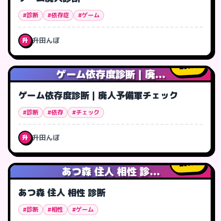
#診断
#依存症
#ゲーム
升田んぼ
升
0
人
ゲーム依存度診断｜廃...
ゲーム依存度診断｜廃人予備軍チェック
#診断
#依存
#チェック
升田んぼ
升
6
人
あつ森 住人 相性 診...
あつ森 住人 相性 診断
#診断
#相性
#ゲーム