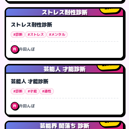
6
人
ストレス耐性診断
ストレス耐性診断
#診断
#ストレス
#メンタル
升田んぼ
升
24
人
芸能人 才能診断
芸能人 才能診断
#診断
#才能
#適性
升田んぼ
升
4
人
芸能界 闇落ち 診断