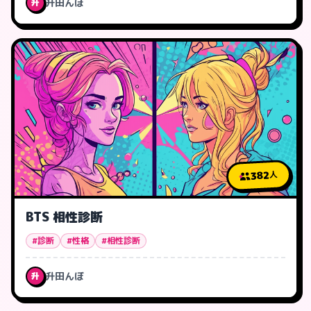
升田んぼ
升
382
人
BTS 相性診断
#診断
#性格
#相性診断
升田んぼ
升