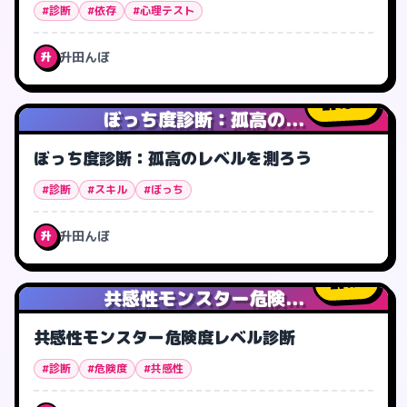
#診断
#依存
#心理テスト
升田んぼ
升
49
人
ぼっち度診断：孤高の...
ぼっち度診断：孤高のレベルを測ろう
#診断
#スキル
#ぼっち
升田んぼ
升
1
人
共感性モンスター危険...
共感性モンスター危険度レベル診断
#診断
#危険度
#共感性