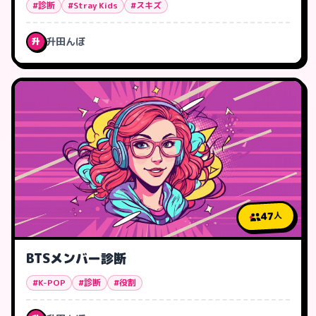
#診断
#Stray Kids
#スキズ
升田んぼ
升
47
人
BTSメンバー診断
#K-POP
#診断
#役割