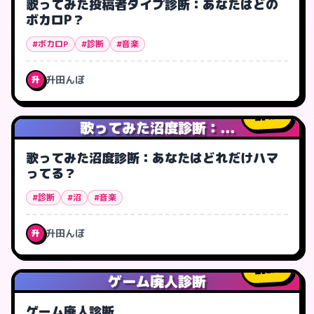
歌ってみた投稿者タイプ診断：あなたはどの
ボカロP？
#ボカロP
#診断
#音楽
升田んぼ
升
4
人
歌ってみた沼度診断：...
歌ってみた沼度診断：あなたはどれだけハマ
ってる？
#診断
#沼
#音楽
升田んぼ
升
2
人
ゲーム廃人診断
ゲーム廃人診断