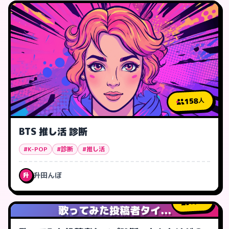
158
人
BTS 推し活 診断
#K-POP
#診断
#推し活
升田んぼ
升
17
人
歌ってみた投稿者タイ...