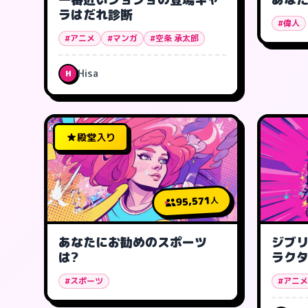
ラはだれ診断
#偉人
#アニメ
#マンガ
#空条 承太郎
Hisa
H
殿堂入り
95,571
人
あなたにお勧めのスポーツ
ジブ
は?
ラクタ
ラ?
#スポーツ
#アニメ