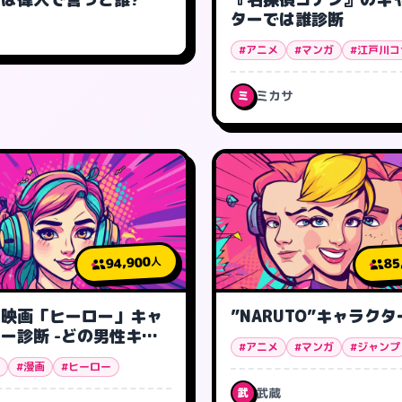
ターでは誰診断
#アニメ
#マンガ
#江戸川コ
ミカサ
ミ
94,900
85
人
リ映画「ヒーロー」キャ
”NARUTO”キャラク
ー診断 -どの男性キャ
#アニメ
#マンガ
#ジャンプ
#漫画
#ヒーロー
武蔵
武