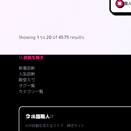
職
職
Showing
1
to
20
of
4575
results
診断を探す
新着診断
人気診断
殿堂入り
タグ一覧
カテゴリ一覧
出題職人
AIが自動生成するクイズ・検定サイト