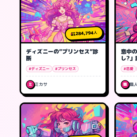
284,794
人
ディズニーの”プリンセス”診
意中の
断
し?」
は?
#ディズニー
#プリンセス
#恋愛
ミカサ
職
ミ
職