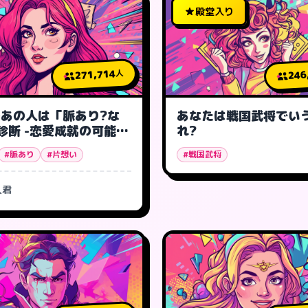
殿堂入り
271,714
246
人
あの人は「脈あり?な
あなたは戦国武将でい
診断 -恋愛成就の可能性
れ?
#脈あり
#片想い
#戦国武将
人君