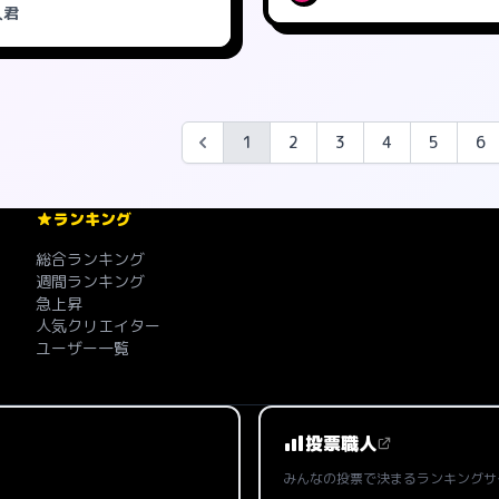
人君
1
2
3
4
5
6
ランキング
総合ランキング
週間ランキング
急上昇
人気クリエイター
ユーザー一覧
投票職人
みんなの投票で決まるランキングサ