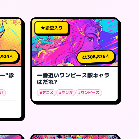
殿堂入り
,924
308,876
人
人
ー"診
一番近いワンピース敵キャラ
はだれ?
ガ
#アニメ
#マンガ
#ワンピース