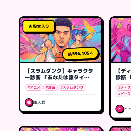
殿堂入り
556,105
人
【スラムダンク】キャラクタ
【デ
ー診断 「あなたは誰タイ
診断 
プ?」
#アニメ
#漫画
#スラムダンク
#ディ
#ピー
職人君
職
ト
ト