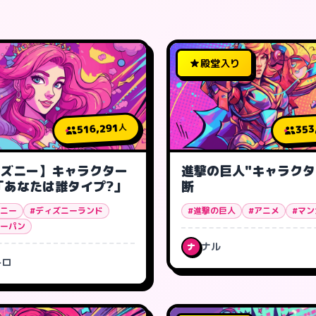
殿堂入り
516,291
353
人
ィズニー】キャラクター
進撃の巨人"キャラクタ
「あなたは誰タイプ?」
断
ズニー
#ディズニーランド
#進撃の巨人
#アニメ
#マン
ターパン
ナル
ナ
トロ