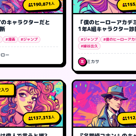
190,871
155
人
”のキャラクターだと
「僕のヒーローアカデ
診断
1年A組キャラクター診
#漫画
#ジャンプ
#ジャンプ
#僕のヒーローアカ
#緑谷出久
チロー
ミカサ
ミ
堂入り
137,313
112
人
は偉人で言うと誰?
『名探偵コナン』のキ