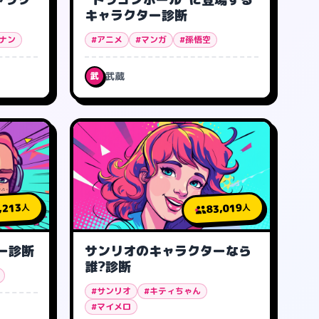
キャラクター診断
ナン
#アニメ
#マンガ
#孫悟空
武蔵
武
,213
83,019
人
人
ター診断
サンリオのキャラクターなら
誰?診断
#サンリオ
#キティちゃん
#マイメロ