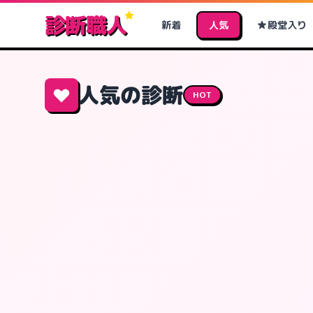
診断職人
新着
人気
殿堂入り
人気の診断
HOT