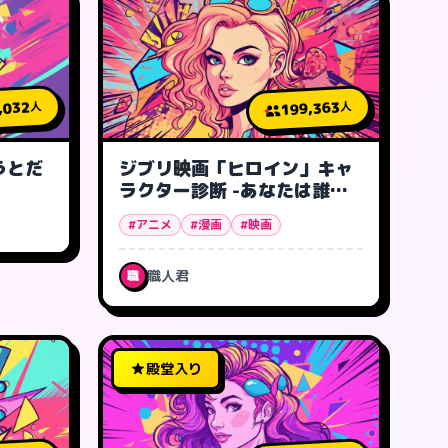
,032
199,363
人
人
うとだ
ジブリ映画「ヒロイン」キャ
ラクター診断 -あなたは誰タ
イプ?
#アニメ
#漫画
#映画
職人君
職
殿堂入り