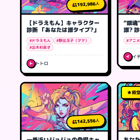
192,986
人
【ドラえもん】キャラクター
”銀魂
診断 「あなたは誰タイプ?」
誰? 
#ドラえもん
#野比玉子（ママ）
#アニメ
#出木杉英才
イ
イ
トトロ
ト
殿
142,556
人
一番近いジョジョの登場キャ
あなた