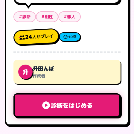
#診断
#相性
#恋人
人がプレイ
24
10問
升田んぼ
升
作成者
診断をはじめる