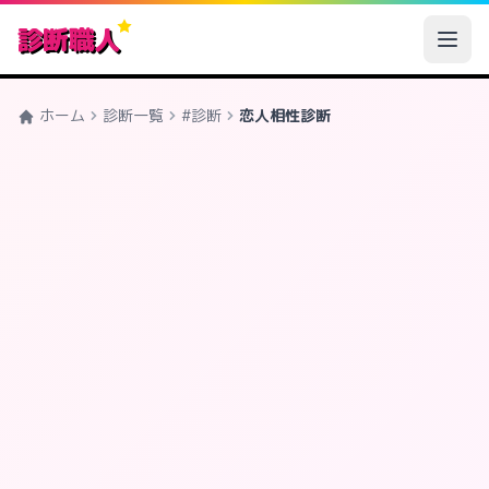
診断職人
ホーム
診断一覧
#診断
恋人相性診断