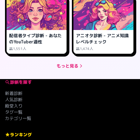
配信者タイプ診断 - あなた
アニオタ診断 - アニメ知識
のYouTuber適性
レベルチェック
1,551人
1,474人
もっと見る
診断を探す
新着診断
人気診断
殿堂入り
タグ一覧
カテゴリ一覧
ランキング