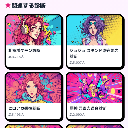
関連する診断
相棒ポケモン診断
ジョジョ スタンド潜在能力
診断
8,746人
5,607人
ヒロアカ個性診断
原神 元素力適合診断
3,198人
2,690人