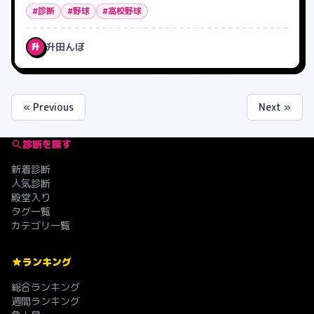
#診断
#野球
#高校野球
升田んぼ
升
« Previous
Next »
診断を探す
新着診断
人気診断
殿堂入り
タグ一覧
カテゴリ一覧
ランキング
総合ランキング
週間ランキング