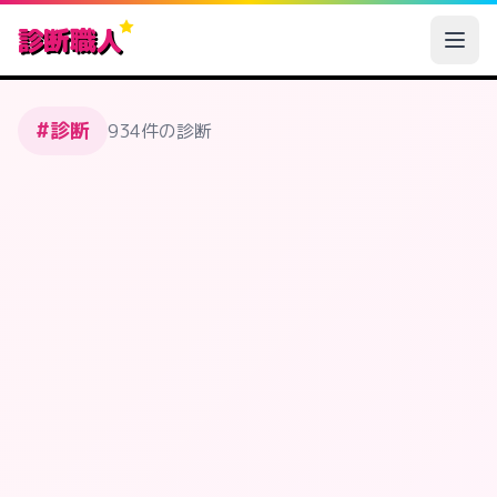
診断職人
#診断
934件の診断