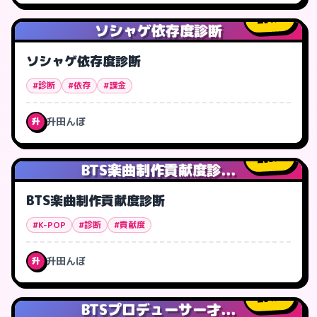
1
人
ソシャゲ依存度診断
ソシャゲ依存度診断
#診断
#依存
#課金
升田んぼ
升
5
人
BTS楽曲制作貢献度診...
BTS楽曲制作貢献度診断
#K-POP
#診断
#貢献度
升田んぼ
升
4
人
BTSプロデューサー才...