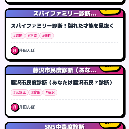
3
人
スパイファミリー診断...
スパイファミリー診断！隠れた才能を見抜く
#診断
#才能
#適性
升田んぼ
升
1
人
藤沢市民度診断（あな...
藤沢市民度診断（あなたは藤沢市民？診断）
#元気玉
#診断
#藤沢
升田んぼ
升
7
人
SNS中毒度診断