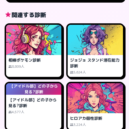
関連する診断
相棒ポケモン診断
ジョジョ スタンド潜在能力
診断
8,809人
5,624人
【アイドル部】どの子から
見る?診断
【アイドル部】どの子から
見る?診断
4,577人
ヒロアカ個性診断
3,224人