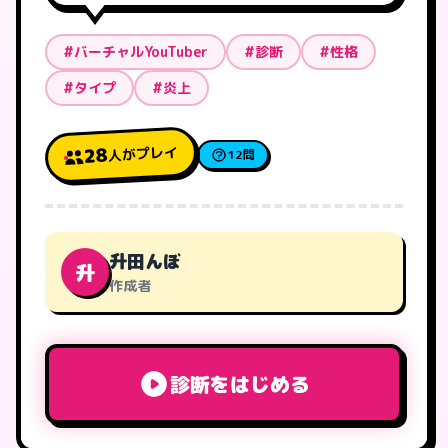
#バーチャルYouTuber
#診断
#性格
#タイプ
#炎上
人がプレイ
28
12問
升田んぼ
升
作成者
診断をはじめる