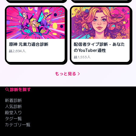
原神 元素力適合診断
配信者タイプ診断 - あなた
のYouTuber適性
2,694人
1,553人
もっと見る
診断を探す
新着診断
人気診断
殿堂入り
タグ一覧
カテゴリ一覧