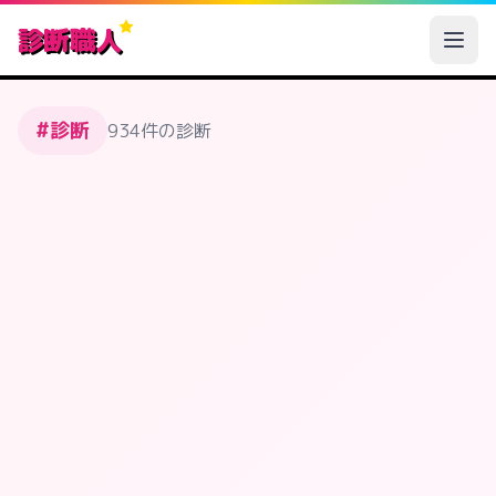
診断職人
#診断
934件の診断