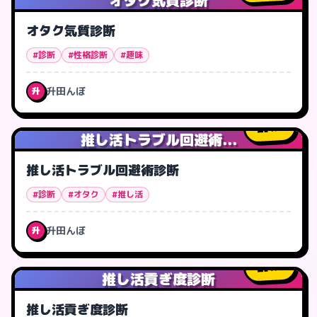
オタク気質診断
オタク気質診断
#診断
#性格診断
#趣味
升田んぼ
升
4
人
推し活トラブル回避術...
推し活トラブル回避術診断
#診断
#オタク
#推し活
升田んぼ
升
1
人
推し活貢ぎ度診断
推し活貢ぎ度診断