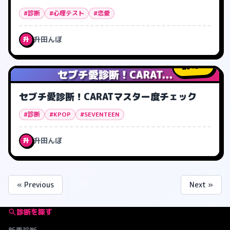
#診断
#心理テスト
#恋愛
升田んぼ
升
45
人
セブチ愛診断！CARAT...
セブチ愛診断！CARATマスター度チェック
#診断
#KPOP
#SEVENTEEN
升田んぼ
升
« Previous
Next »
診断を探す