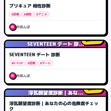
プリキュア 相性診断
#診断
#相性
#アニメ
升田んぼ
升
141
人
SEVENTEEN デート 診...
SEVENTEEN デート 診断
#K-POP
#診断
#デート
升田んぼ
升
23
人
浮気願望度診断｜あな...
浮気願望度診断｜あなたの心の危険度チェッ
ク