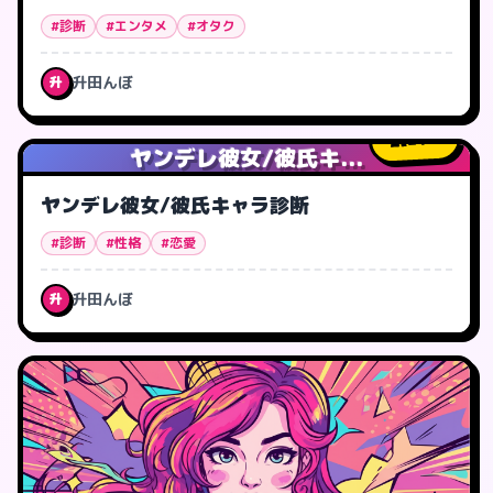
#診断
#エンタメ
#オタク
升田んぼ
升
21
人
ヤンデレ彼女/彼氏キ...
ヤンデレ彼女/彼氏キャラ診断
#診断
#性格
#恋愛
升田んぼ
升