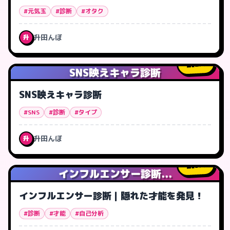
#元気玉
#診断
#オタク
升田んぼ
升
2
人
SNS映えキャラ診断
SNS映えキャラ診断
#SNS
#診断
#タイプ
升田んぼ
升
3
人
インフルエンサー診断...
インフルエンサー診断｜隠れた才能を発見！
#診断
#才能
#自己分析