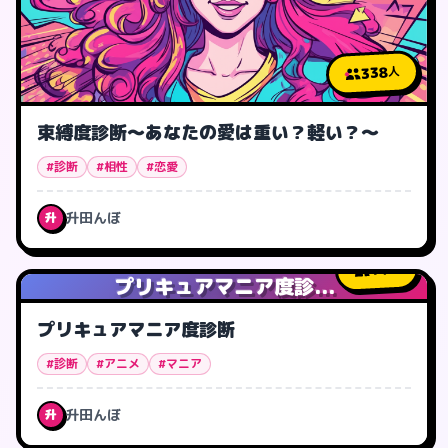
338
人
束縛度診断～あなたの愛は重い？軽い？～
#診断
#相性
#恋愛
升田んぼ
升
14
人
プリキュアマニア度診...
プリキュアマニア度診断
#診断
#アニメ
#マニア
升田んぼ
升