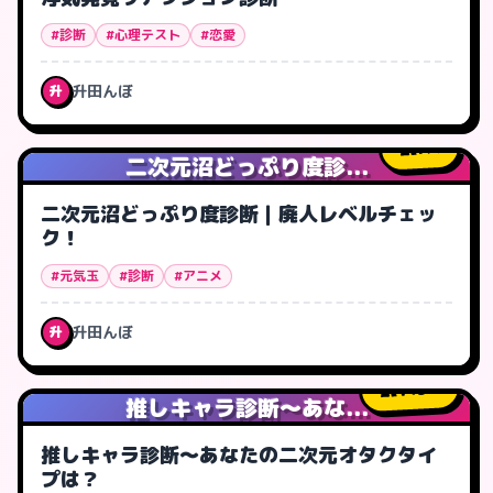
#診断
#心理テスト
#恋愛
升田んぼ
升
7
人
二次元沼どっぷり度診...
二次元沼どっぷり度診断｜廃人レベルチェッ
ク！
#元気玉
#診断
#アニメ
升田んぼ
升
143
人
推しキャラ診断～あな...
推しキャラ診断～あなたの二次元オタクタイ
プは？