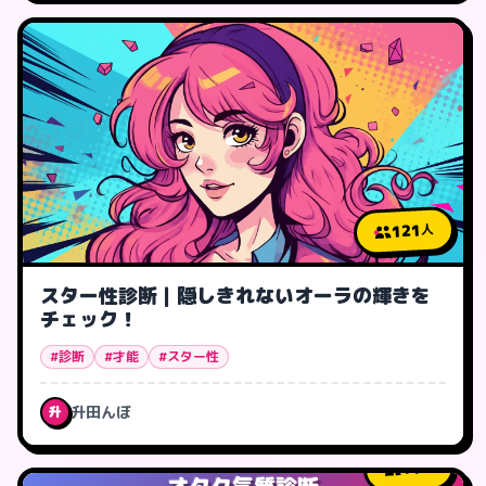
121
人
スター性診断｜隠しきれないオーラの輝きを
チェック！
#診断
#才能
#スター性
升田んぼ
升
11
人