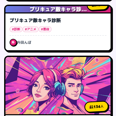
32
人
プリキュア敵キャラ診...
プリキュア敵キャラ診断
#診断
#アニメ
#悪役
升田んぼ
升
134
人