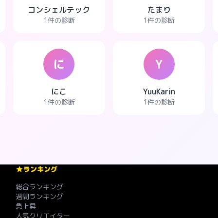
コンシェルテック
たまり
1件の診断
1件の診断
に
Y
にこ
YuuKarin
1件の診断
1件の診断
ランキング
総合ランキング
週間ランキング
急上昇
人気クリエイター