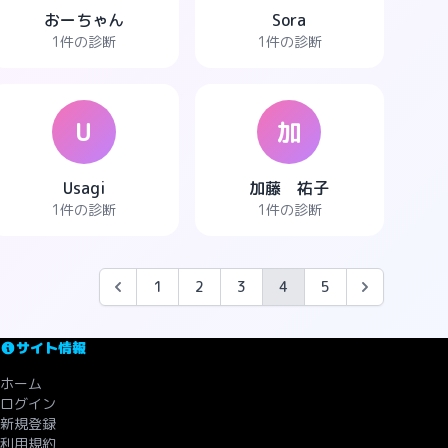
おーちゃん
Sora
1件の診断
1件の診断
U
加
Usagi
加藤 祐子
1件の診断
1件の診断
1
2
3
4
5
サイト情報
ホーム
ログイン
新規登録
利用規約