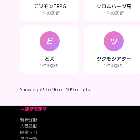
デジモンTRPG
クロムハーツ亮
1件の診断
1件の診断
ど
ツ
ど犬
ツクモシアター
1件の診断
1件の診断
Showing
73
to
96
of
109
results
診断を探す
新着診断
人気診断
殿堂入り
タグ一覧