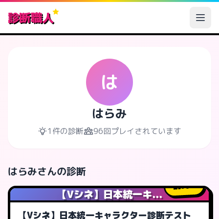
診断職人
は
はらみ
1件の診断
96回プレイされています
はらみさんの診断
96
人
【Vシネ】日本統一キ...
【Vシネ】日本統一キャラクター診断テスト