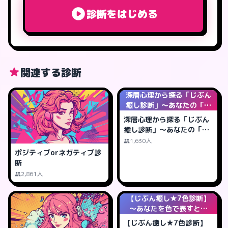
診断をはじめる
関連する診断
深層心理から探る「じぶん
癒し診断」～あなたの「癒
しの鍵」は何?
深層心理から探る「じぶん
癒し診断」～あなたの「癒
しの鍵」は何?
1,630人
ポジティブorネガティブ診
断
2,861人
【じぶん癒し★7色診断】
～あなたを色で表すと何
色?
【じぶん癒し★7色診断】