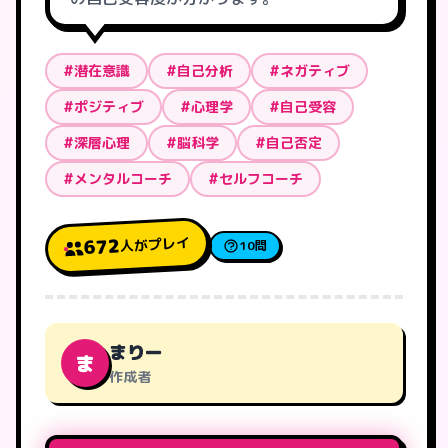
#潜在意識
#自己分析
#ネガティブ
#ポジティブ
#心理学
#自己受容
#深層心理
#脳科学
#自己否定
#メンタルコーチ
#セルフコーチ
人がプレイ
672
10問
まりー
ま
作成者