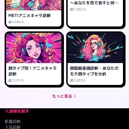
～あなたを色で表すと何
色?
1,262人
MBTIアニメキャラ診断
1,545人
顔タイプ別！アニメキャラ
顔面偏差値診断 - あなたの
診断
モテ顔タイプを分析
1,137人
1,033人
もっと見る
診断を探す
新着診断
人気診断