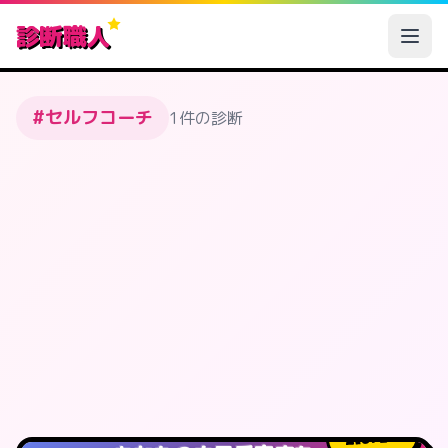
診断職人
#セルフコーチ
1件の診断
672
人