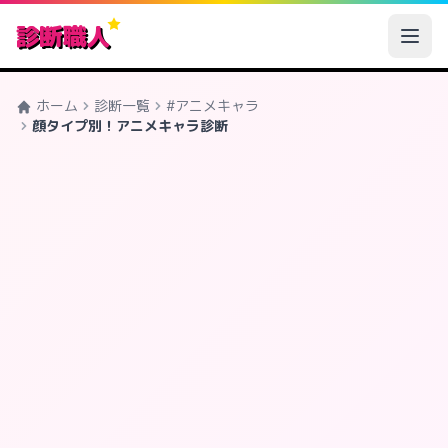
診断職人
ホーム
診断一覧
#アニメキャラ
顔タイプ別！アニメキャラ診断