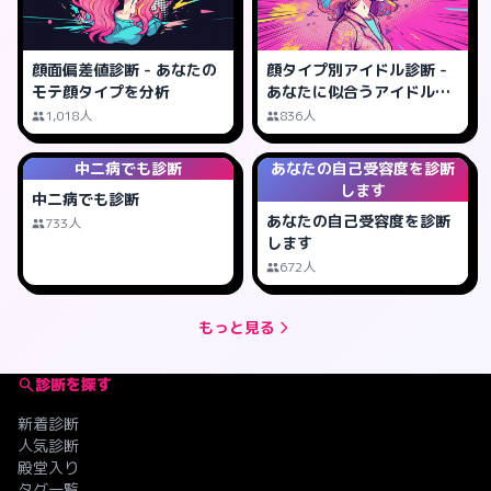
顔面偏差値診断 - あなたの
顔タイプ別アイドル診断 -
モテ顔タイプを分析
あなたに似合うアイドル
は？
1,018人
836人
中二病でも診断
あなたの自己受容度を診断
します
中二病でも診断
あなたの自己受容度を診断
733人
します
672人
もっと見る
診断を探す
新着診断
人気診断
殿堂入り
タグ一覧