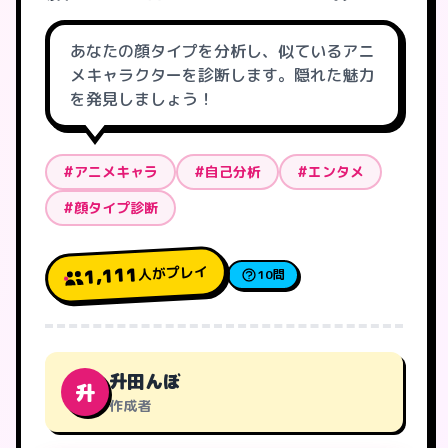
あなたの顔タイプを分析し、似ているアニ
メキャラクターを診断します。隠れた魅力
を発見しましょう！
#アニメキャラ
#自己分析
#エンタメ
#顔タイプ診断
人がプレイ
1,111
10問
升田んぼ
升
作成者