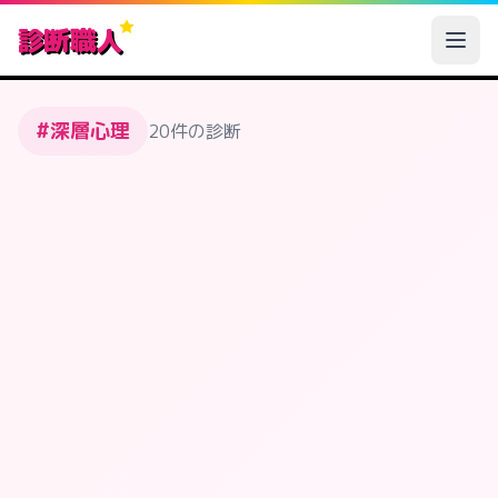
診断職人
#深層心理
20件の診断