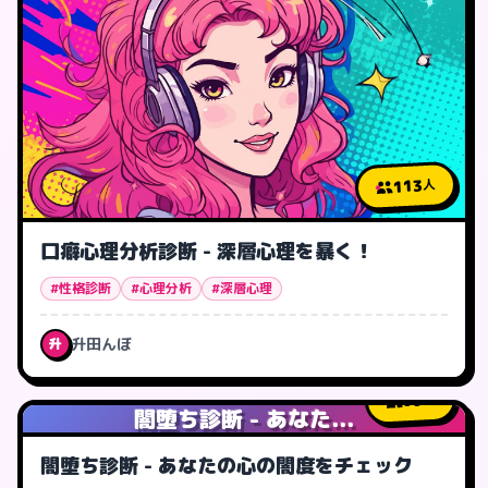
113
人
口癖心理分析診断 - 深層心理を暴く！
#性格診断
#心理分析
#深層心理
升田んぼ
升
99
人
闇堕ち診断 - あなた...
闇堕ち診断 - あなたの心の闇度をチェック