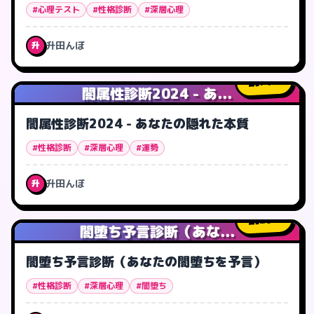
#心理テスト
#性格診断
#深層心理
升田んぼ
升
71
人
闇属性診断2024 - あ...
闇属性診断2024 - あなたの隠れた本質
#性格診断
#深層心理
#運勢
升田んぼ
升
26
人
闇堕ち予言診断（あな...
闇堕ち予言診断（あなたの闇堕ちを予言）
#性格診断
#深層心理
#闇堕ち