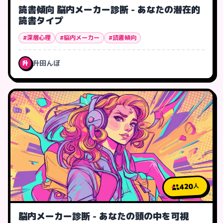
読書傾向 脳内メーカー診断 - あなたの潜在的
読書タイプ
#深層心理
#脳内メーカー
#読書傾向
升田んぼ
升
420
人
脳内メーカー診断 - あなたの頭の中を可視