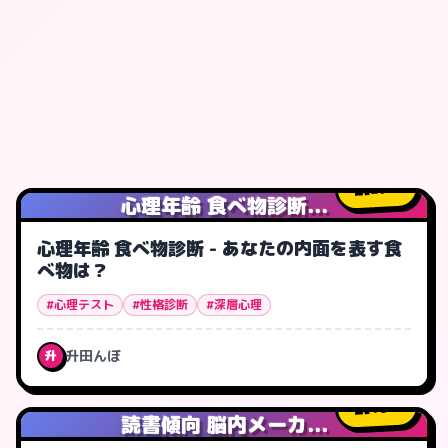
27
人
心理年齢 食べ物診断...
心理年齢 食べ物診断 - あなたの内面を表す食
べ物は？
#心理テスト
#性格診断
#深層心理
升田んぼ
升
16
人
読書傾向 脳内メーカ...