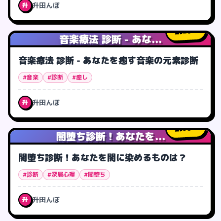
升田んぼ
升
20
人
音楽療法 診断 - あな...
音楽療法 診断 - あなたを癒す音楽の元素診断
#音楽
#診断
#癒し
升田んぼ
升
58
人
闇堕ち診断！あなたを...
闇堕ち診断！あなたを闇に染めるものは？
#診断
#深層心理
#闇堕ち
升田んぼ
升