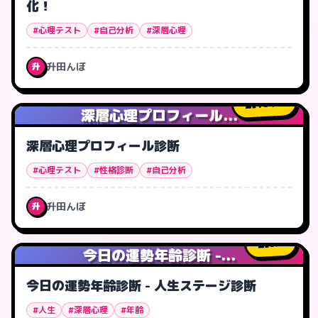
化！
#心理テスト
#自己分析
#深層心理
升田んぼ
升
184
人
深層心理プロフィール...
深層心理プロフィール診断
#心理テスト
#性格診断
#自己分析
升田んぼ
升
0
人
今日の運勢年齢診断 -...
今日の運勢年齢診断 - 人生ステージ診断
#人生
#深層心理
#年齢