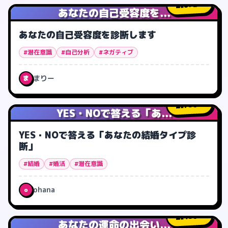
672
人
あなたの自己受容度を...
あなたの自己受容度を診断します
#潜在意識
#自己分析
#ネガティブ
まりー
ま
730
人
YES・NOで答える「あ...
YES・NOで答える「あなたの結婚タイプ診
断」
#結婚
#婚活
#潜在意識
ohana
o
450
人
あなたの運命の出会い...