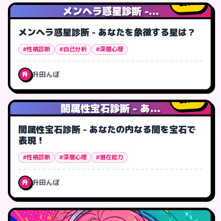
0
人
メンヘラ惑星診断 -...
メンヘラ惑星診断 - あなたを象徴する星は？
#性格診断
#自己分析
#深層心理
升田んぼ
升
6
人
闇属性宝石診断 - あ...
闇属性宝石診断 - あなたの内なる闇を宝石で
表現！
#性格診断
#深層心理
#潜在能力
升田んぼ
升