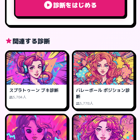
診断をはじめる
関連する診断
スプラトゥーン ブキ診断
バレーボール ポジション診
断
5,784人
5,778人