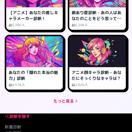
【アニメ】あなたの推しキ
脈あり度診断 - あの人はあ
ャラメーカー診断！
なたのことをどう思って
る？
5,365人
5,294人
あなたの「隠れた本当の魅
アニメ顔キャラ診断 - あな
力」診断
たにそっくりなキャラは？
4,574人
2,525人
もっと見る
診断を探す
新着診断