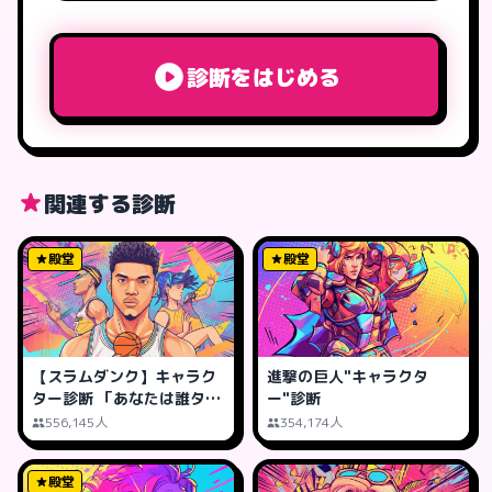
診断をはじめる
関連する診断
殿堂
殿堂
【スラムダンク】キャラク
進撃の巨人"キャラクタ
ター診断 「あなたは誰タイ
ー"診断
プ?」
556,145人
354,174人
殿堂