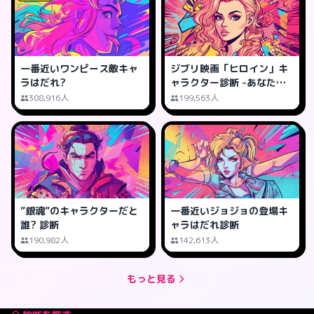
一番近いワンピース敵キャ
ジブリ映画「ヒロイン」キ
ラはだれ?
ャラクター診断 -あなたは
誰タイプ?
308,916人
199,563人
”銀魂”のキャラクターだと
一番近いジョジョの登場キ
誰? 診断
ャラはだれ診断
190,982人
142,613人
もっと見る