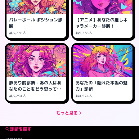
バレーボール ポジション診
【アニメ】あなたの推しキ
断
ャラメーカー診断！
5,778人
5,365人
脈あり度診断 - あの人はあ
あなたの「隠れた本当の魅
なたのことをどう思って
力」診断
る？
5,294人
4,574人
もっと見る
診断を探す