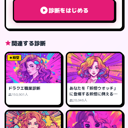
診断をはじめる
関連する診断
殿堂
ドラクエ職業診断
あなたを「妖怪ウオッチ」
に登場する妖怪に例えるな
150,901人
ら?
28,046人