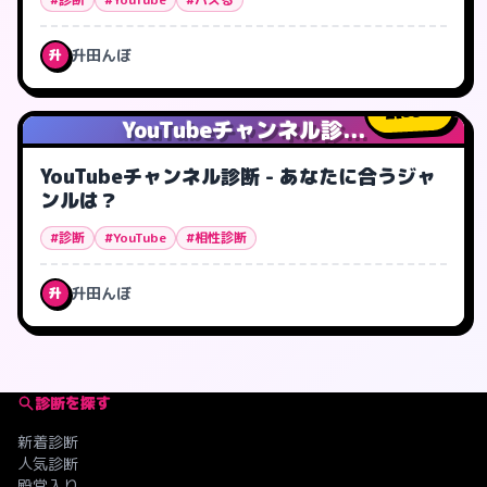
升田んぼ
升
35
人
YouTubeチャンネル診...
YouTubeチャンネル診断 - あなたに合うジャ
ンルは？
#診断
#YouTube
#相性診断
升田んぼ
升
診断を探す
新着診断
人気診断
殿堂入り