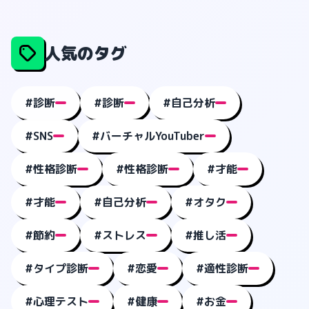
人気のタグ
#診断
#診断
#自己分析
#SNS
#バーチャルYouTuber
#性格診断
#性格診断
#才能
#才能
#自己分析
#オタク
#節約
#ストレス
#推し活
#タイプ診断
#恋愛
#適性診断
#心理テスト
#健康
#お金