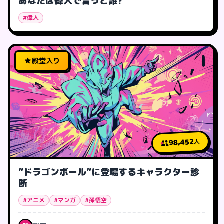
あなたは偉人で言うと誰?
#偉人
殿堂入り
98,452
人
”ドラゴンボール”に登場するキャラクター診
断
#アニメ
#マンガ
#孫悟空