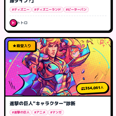
誰タイプ?」
#ディズニー
#ディズニーランド
#ピーターパン
トトロ
ト
殿堂入り
354,061
人
進撃の巨人"キャラクター"診断
#進撃の巨人
#アニメ
#マンガ