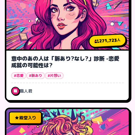
271,723
人
意中のあの人は「脈あり?なし?」診断 -恋愛
成就の可能性は?
#恋愛
#脈あり
#片想い
職人君
職
殿堂入り