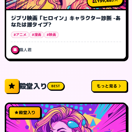
199,487
ジブリ映画「ヒロイン」キャラクター診断 -あ
なたは誰タイプ?
#アニメ
#漫画
#映画
職人君
職
殿堂入り
もっと見る
BEST
殿堂入り