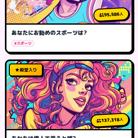
95,586
人
あなたにお勧めのスポーツは?
#スポーツ
殿堂入り
137,318
人