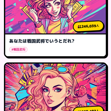
246,039
人
あなたは戦国武将でいうとだれ?
#戦国武将
人