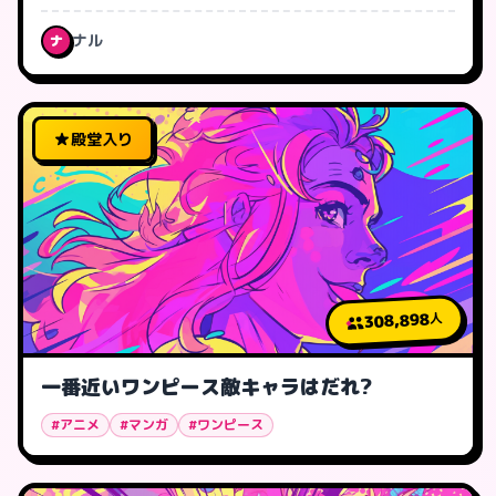
ナル
ナ
殿堂入り
308,898
人
一番近いワンピース敵キャラはだれ?
#アニメ
#マンガ
#ワンピース