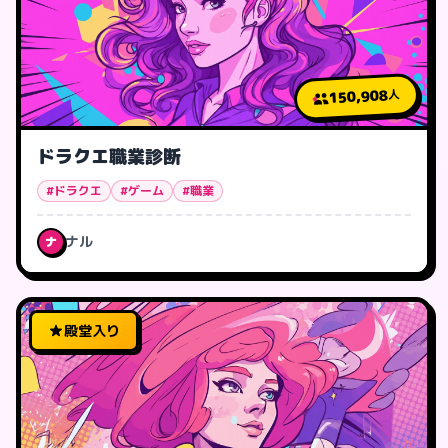
150,908
人
ドラクエ職業診断
#ドラクエ
#ゲーム
#職業
ナル
ナ
殿堂入り