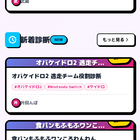
武蔵
武
新着診断
もっと見る
NEW
1
人
オバケイドロ2 逃走チ...
オバケイドロ2 逃走チーム役割診断
#オバケイドロ2
#Nintendo Switch
#ケイドロ
升田んぼ
升
7
人
食パンもふもふワンこ...
食パンもふもふワンころわんわん