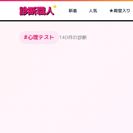
診断職人
新着
人気
殿堂入り
#心理テスト
140件の診断