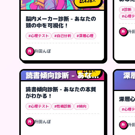
428
人
#診断
#心理
脳内メーカー診断 - あなたの
頭の中を可視化！
升
升
#心理テスト
#自己分析
#深層心理
升田んぼ
升
83
人
読書傾向診断 - あな...
深
読書傾向診断 - あなたの本質
がわかる！
深層
#心理テスト
#性格診断
#傾向
#心理
升田んぼ
升
升
升