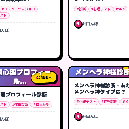
#コミュニケーション
#診断
#心理テスト
#SNS
テスト
升田んぼ
升
田んぼ
層心理プロフィー
メンヘラ神様診断 -
186
人
ル...
メンヘラ神様診断 - あ
メンヘラ神タイプは？
心理プロフィール診断
#心理テスト
#性格診断
#
テスト
#性格診断
#自己分析
升田んぼ
升
田んぼ