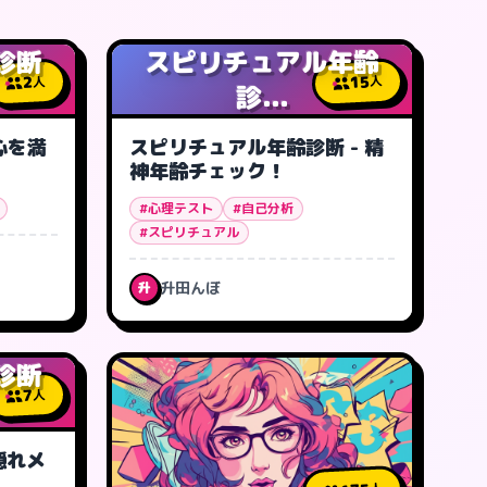
診断
スピリチュアル年齢
15
2
人
人
診...
心を満
スピリチュアル年齢診断 - 精
神年齢チェック！
#心理テスト
#自己分析
#スピリチュアル
升田んぼ
升
診断
7
人
隠れメ