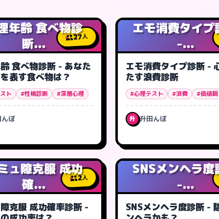
理年齢 食べ物診
エモ消費タイプ
27
人
断...
-...
齢 食べ物診断 - あなた
エモ消費タイプ診断 - 
面を表す食べ物は？
たす浪費診断
テスト
#性格診断
#深層心理
#心理テスト
#浪費
#価値観
田んぼ
升田んぼ
升
ミュ障克服 成功
SNSメンヘラ度
2
人
確...
-...
障克服 成功確率診断 -
SNSメンヘラ度診断 - 
たの成功率は？
ンヘラかも？