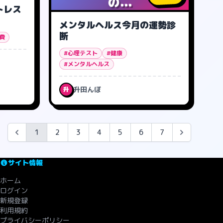
の...
トレス
メンタルヘルス今月の運勢診
断
費
#心理テスト
#健康
#メンタルヘルス
升田んぼ
升
1
2
3
4
5
6
7
サイト情報
ホーム
ログイン
新規登録
利用規約
プライバシーポリシー