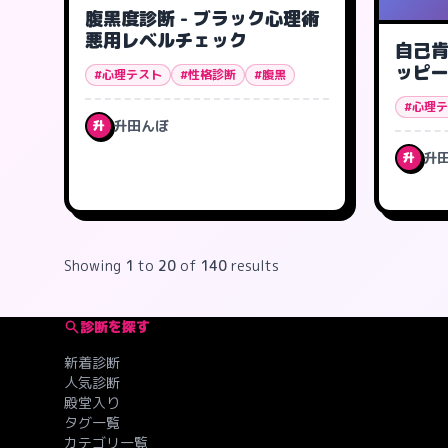
腹黒度診断 - ブラック心理術
悪用レベルチェック
自己
ッピ
#心理テスト
#性格診断
#腹黒
#心理
升田んぼ
升
升
升
Showing
1
to
20
of
140
results
診断を探す
新着診断
人気診断
殿堂入り
タグ一覧
カテゴリ一覧