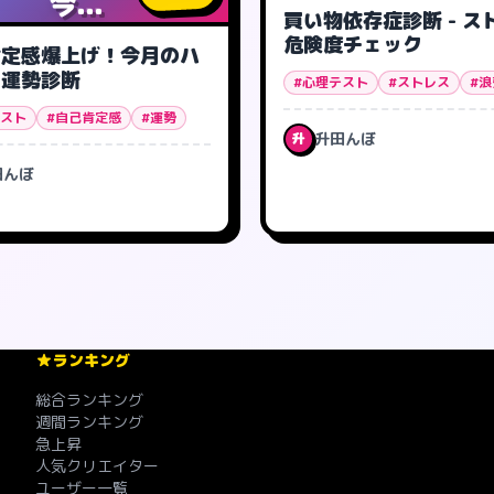
今...
買い物依存症診断 - ス
危険度チェック
肯定感爆上げ！今月のハ
ー運勢診断
#心理テスト
#ストレス
#浪
テスト
#自己肯定感
#運勢
升田んぼ
升
田んぼ
ランキング
総合ランキング
週間ランキング
急上昇
人気クリエイター
ユーザー一覧