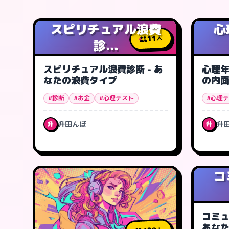
スピリチュアル浪費
心
11
人
診...
スピリチュアル浪費診断 - あ
心理年
なたの浪費タイプ
の内
#診断
#お金
#心理テスト
#心理
升田んぼ
升
升
升
コ
コミュ
あな