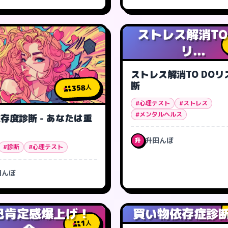
ストレス解消TO
リ...
ストレス解消TO DOリ
断
358
人
#心理テスト
#ストレス
#メンタルヘルス
存度診断 - あなたは重
？
升田んぼ
升
#診断
#心理テスト
田んぼ
己肯定感爆上げ！
買い物依存症診断 -
1
人