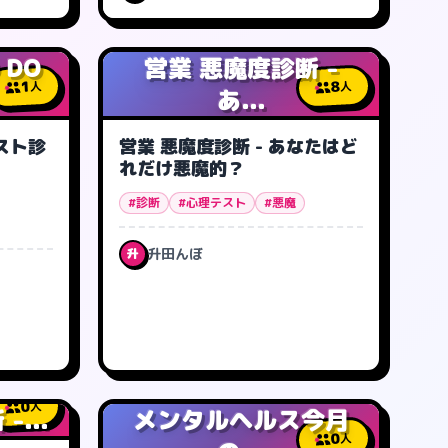
 DO
営業 悪魔度診断 -
1
8
人
人
あ...
スト診
営業 悪魔度診断 - あなたはど
れだけ悪魔的？
#診断
#心理テスト
#悪魔
升田んぼ
升
0
人
...
メンタルヘルス今月
0
人