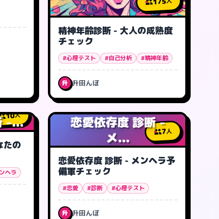
175
人
精神年齢診断 - 大人の成熟度
チェック
#心理テスト
#自己分析
#精神年齢
升田んぼ
升
10
人
...
恋愛依存度 診断 -
7
人
メ...
なたの
恋愛依存度 診断 - メンヘラ予
備軍チェック
メンヘラ
#恋愛
#診断
#心理テスト
升田んぼ
升