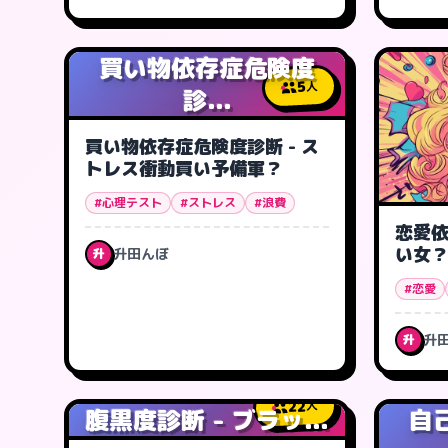
買い物依存症危険度
5
人
診...
買い物依存症危険度診断 - ス
トレス衝動買い予備軍？
#心理テスト
#ストレス
#浪費
恋愛依
い女
升田んぼ
升
#恋愛
升
升
22
人
腹黒度診断 - ブラッ...
自