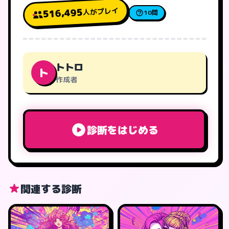
人がプレイ
516,495
10問
トトロ
ト
作成者
診断をはじめる
関連する診断