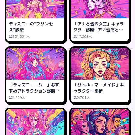
ディズニーの”プリンセ
「アナと雪の女王」キャラ
ス”診断
クター診断 -アナ雪だと誰
タイプ?
284,851人
17,261人
「ディズニー・シー」おす
「リトル・マーメイド」キ
すめアトラクション診断 -
ャラクター診断
あなたにピッタリなのは?
4,929人
2,701人