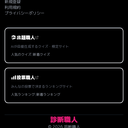
新規登録
利用規約
プライバシーポリシー
出題職人
AIが自動生成するクイズ・検定サイト
人気のクイズ
|
新着クイズ
投票職人
みんなの投票で決まるランキングサイト
人気ランキング
|
新着ランキング
診断職人
© 2026 診断職人