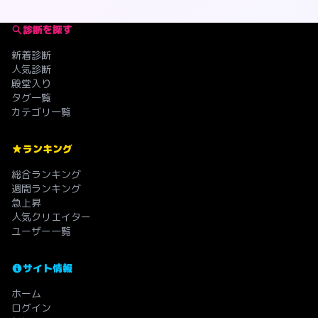
診断を探す
新着診断
人気診断
殿堂入り
タグ一覧
カテゴリ一覧
ランキング
総合ランキング
週間ランキング
急上昇
人気クリエイター
ユーザー一覧
サイト情報
ホーム
ログイン