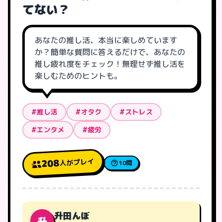
てない？
あなたの推し活、本当に楽しめています
か？簡単な質問に答えるだけで、あなたの
推し疲れ度をチェック！無理せず推し活を
楽しむためのヒントも。
#推し活
#オタク
#ストレス
#エンタメ
#疲労
人がプレイ
208
10問
升田んぼ
升