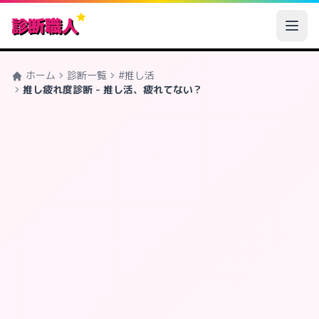
診断職人
ホーム
診断一覧
#推し活
推し疲れ度診断 - 推し活、疲れてない？