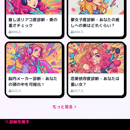
推し活リアコ度診断 - 愛の
夢女子度診断 - あなたの推
重さチェック
しへの愛はどれくらい？
668人
444人
脳内メーカー診断 - あなた
恋愛依存度診断 - あなたは
の頭の中を可視化！
重い女？
425人
357人
もっと見る
診断を探す