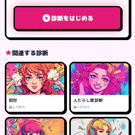
診断をはじめる
関連する診断
前世
人たらし度診断
2,798人
1,018人