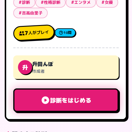
#診断
#性格診断
#エンタメ
#女優
#吉高由里子
人がプレイ
7
10問
升田んぼ
升
作成者
診断をはじめる