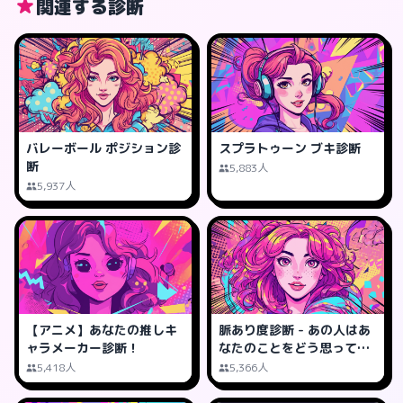
関連する診断
バレーボール ポジション診
スプラトゥーン ブキ診断
断
5,883人
5,937人
【アニメ】あなたの推しキ
脈あり度診断 - あの人はあ
ャラメーカー診断！
なたのことをどう思って
る？
5,418人
5,366人