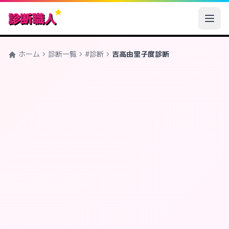
診断職人
ホーム
診断一覧
#診断
吉高由里子度診断