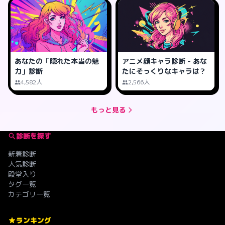
あなたの「隠れた本当の魅
アニメ顔キャラ診断 - あな
力」診断
たにそっくりなキャラは？
4,582人
2,566人
もっと見る
診断を探す
新着診断
人気診断
殿堂入り
タグ一覧
カテゴリ一覧
ランキング