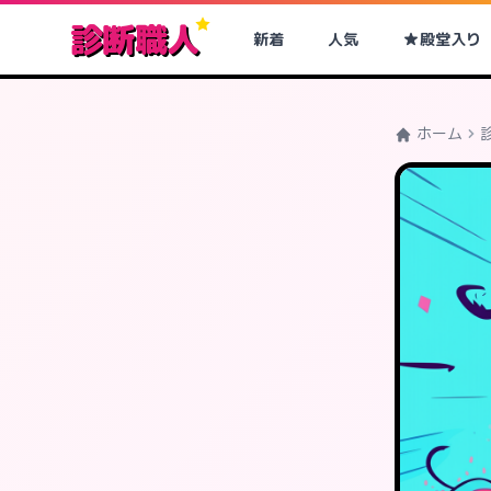
診断職人
新着
人気
殿堂入り
ホーム