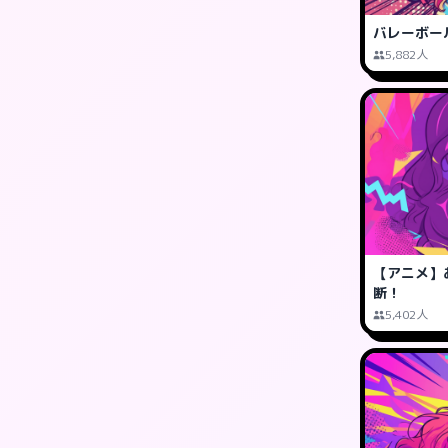
バレーボー
5,882人
【アニメ】
断！
5,402人