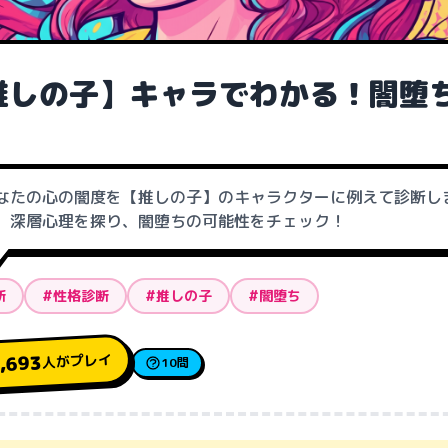
推しの子】キャラでわかる！闇堕
なたの心の闇度を【推しの子】のキャラクターに例えて診断し
。深層心理を探り、闇堕ちの可能性をチェック！
断
#性格診断
#推しの子
#闇堕ち
人がプレイ
,693
10問