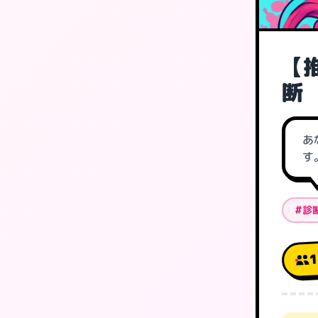
【
断
あ
す
#診
1