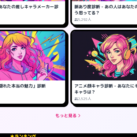
あなたの推しキャラメーカー診
脈あり度診断 - あの人はあなた
う思ってる？
5,292人
隠れた本当の魅力」診断
アニメ顔キャラ診断 - あなたに
キャラは？
2,525人
もっと見る
ランキング