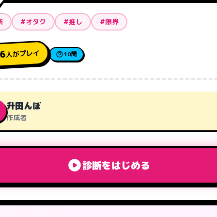
断
#オタク
#推し
#限界
人がプレイ
36
10問
升田んぼ
作成者
診断をはじめる