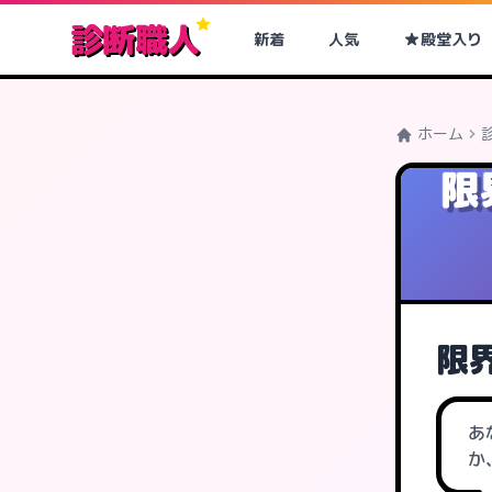
診断職人
新着
人気
殿堂入り
ホーム
限
限
あ
か