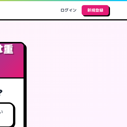
ログイン
新規登録
は重
？
い