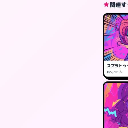
関連す
スプラトゥ
5,781人