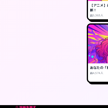
【アニメ】
断！
5,363人
あなたの「
4,574人
診断を探す