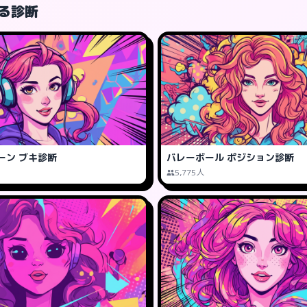
る診断
ーン ブキ診断
バレーボール ポジション診断
5,775人