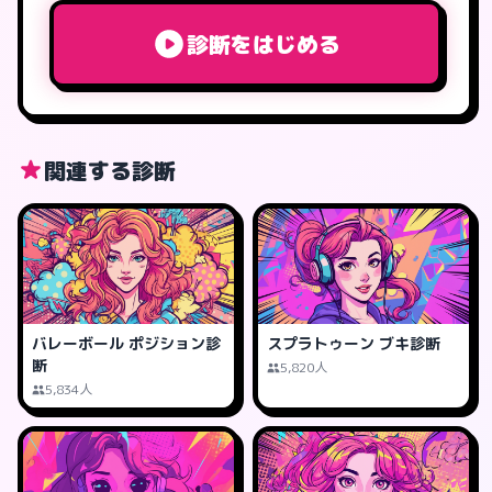
診断をはじめる
関連する診断
バレーボール ポジション診
スプラトゥーン ブキ診断
断
5,820人
5,834人