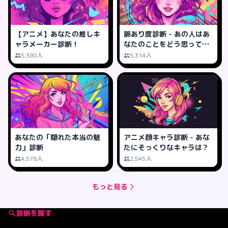
【アニメ】あなたの推しキ
脈あり度診断 - あの人はあ
ャラメーカー診断！
なたのことをどう思って
る？
5,380人
5,314人
あなたの「隠れた本当の魅
アニメ顔キャラ診断 - あな
力」診断
たにそっくりなキャラは？
4,576人
2,545人
もっと見る
診断を探す