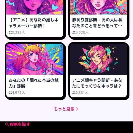
【アニメ】あなたの推しキ
脈あり度診断 - あの人はあ
ャラメーカー診断！
なたのことをどう思って
る？
5,395人
5,328人
あなたの「隠れた本当の魅
アニメ顔キャラ診断 - あな
力」診断
たにそっくりなキャラは？
4,578人
2,551人
もっと見る
診断を探す