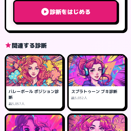
診断をはじめる
関連する診断
バレーボール ポジション診
スプラトゥーン ブキ診断
断
5,832人
5,857人