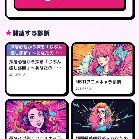
関連する診断
深層心理から探る「じぶん
癒し診断」～あなたの「癒
しの鍵」は何?
深層心理から探る「じぶん
癒し診断」～あなたの「癒
しの鍵」は何?
1,630人
MBTIアニメキャラ診断
1,535人
顔タイプ別！アニメキャラ
顔面偏差値診断 - あなたの