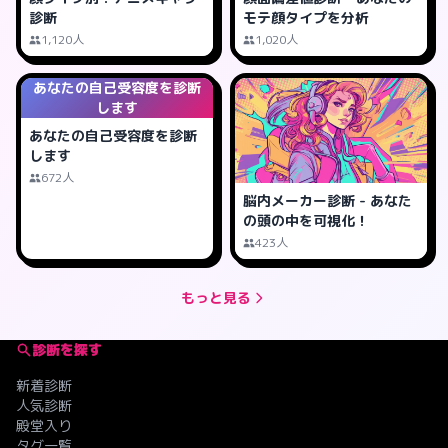
診断
モテ顔タイプを分析
1,120人
1,020人
あなたの自己受容度を診断
します
あなたの自己受容度を診断
します
672人
脳内メーカー診断 - あなた
の頭の中を可視化！
423人
もっと見る
診断を探す
新着診断
人気診断
殿堂入り
タグ一覧