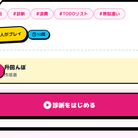
約
#診断
#浪費
#TODOリスト
#無駄遣い
人がプレイ
3
10問
升田んぼ
作成者
診断をはじめる