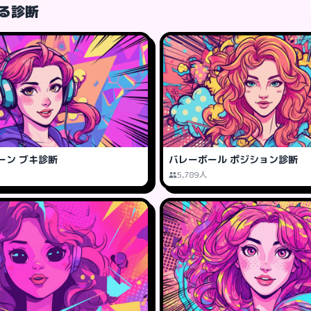
る診断
ーン ブキ診断
バレーボール ポジション診断
5,789人