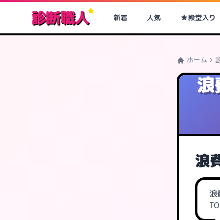
診断職人
新着
人気
殿堂入り
ホーム
浪
浪
浪
T