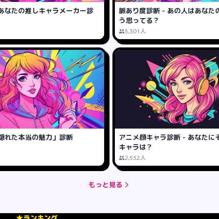
あなたの推しキャラメーカー診
脈あり度診断 - あの人はあなた
う思ってる？
5,301人
隠れた本当の魅力」診断
アニメ顔キャラ診断 - あなたに
キャラは？
2,532人
もっと見る
ランキング