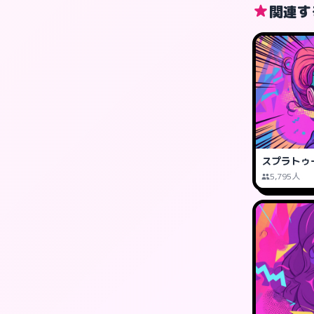
関連す
スプラトゥ
5,795人