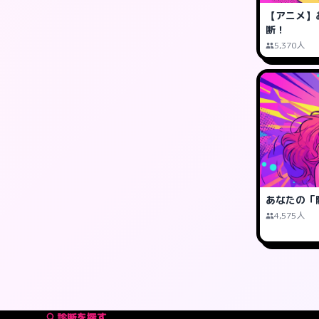
【アニメ】
断！
5,370人
あなたの「
4,575人
診断を探す