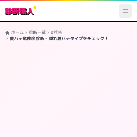
診断職人
ホーム
診断一覧
#診断
夏バテ危険度診断 - 隠れ夏バテタイプをチェック！