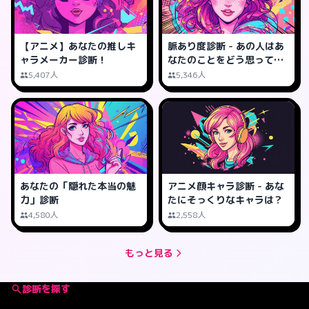
【アニメ】あなたの推しキ
脈あり度診断 - あの人はあ
ャラメーカー診断！
なたのことをどう思って
る？
5,407人
5,346人
あなたの「隠れた本当の魅
アニメ顔キャラ診断 - あな
力」診断
たにそっくりなキャラは？
4,580人
2,558人
もっと見る
診断を探す