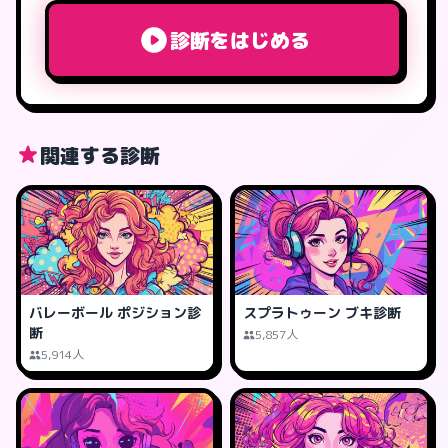
診断をはじめる
関連する診断
バレーボール ポジション診
スプラトゥーン ブキ診断
断
5,857人
5,914人