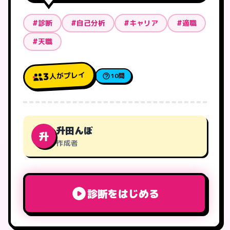
#診断
#自己分析
#キャリア
#適職
#天職
人がプレイ
3
10問
升田んぼ
升
作成者
診断をはじめる