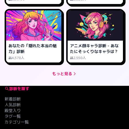
あなたの「隠れた本当の魅
アニメ顔キャラ診断 - あな
力」診断
たにそっくりなキャラは？
4,578人
2,550人
もっと見る
診断を探す
新着診断
人気診断
殿堂入り
タグ一覧
カテゴリ一覧