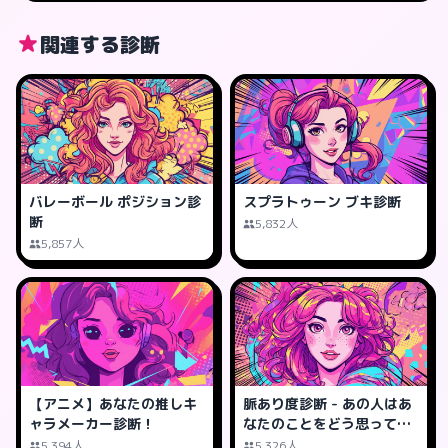
関連する診断
バレーボール ポジション診
スプラトゥーン ブキ診断
断
5,832人
5,857人
【アニメ】あなたの推しキ
脈あり度診断 - あの人はあ
ャラメーカー診断！
なたのことをどう思って
る？
5,394人
5,326人