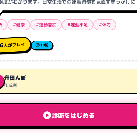
険度がわかります。日常生活での運動習慣を見直すきっかけに
断
#健康
#運動音痴
#運動不足
#体力
人がプレイ
86
10問
升田んぼ
作成者
診断をはじめる