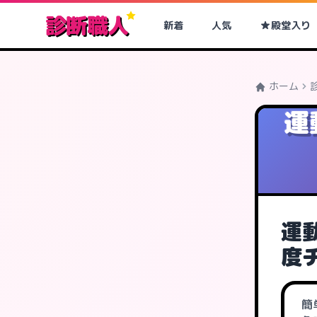
診断職人
新着
人気
殿堂入り
ホーム
運
運
度
簡