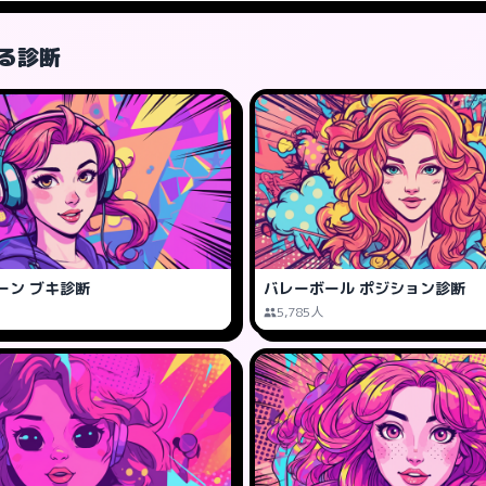
る診断
ーン ブキ診断
バレーボール ポジション診断
5,785人