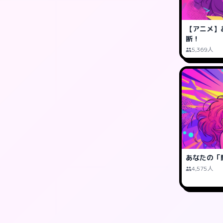
【アニメ】
断！
5,369人
あなたの「
4,575人