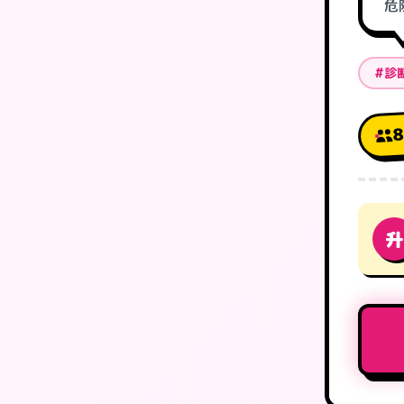
危
#診
升