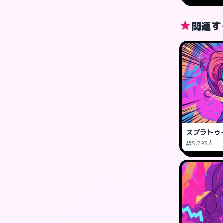
関連す
スプラトゥ
5,793人