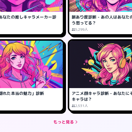
あなたの推しキャラメーカー診
脈あり度診断 - あの人はあなた
う思ってる？
5,299人
隠れた本当の魅力」診断
アニメ顔キャラ診断 - あなたに
キャラは？
2,531人
もっと見る