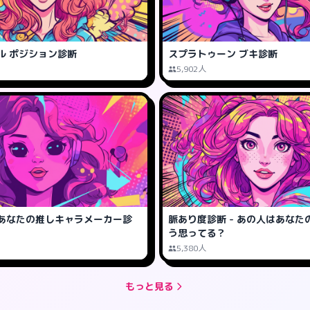
ル ポジション診断
スプラトゥーン ブキ診断
5,902人
あなたの推しキャラメーカー診
脈あり度診断 - あの人はあなた
う思ってる？
5,380人
もっと見る