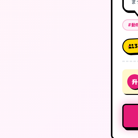
ま
#動
升