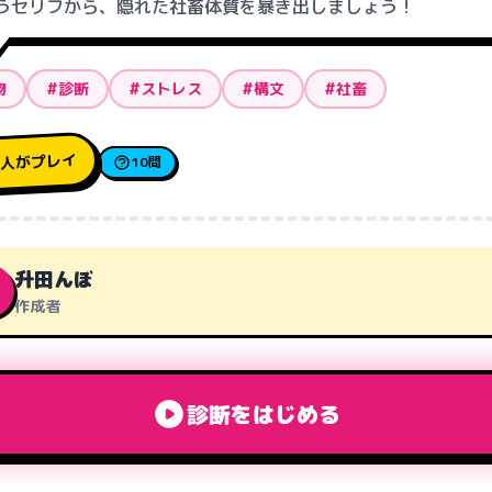
うセリフから、隠れた社畜体質を暴き出しましょう！
物
#診断
#ストレス
#構文
#社畜
人がプレイ
3
10問
升田んぼ
作成者
診断をはじめる