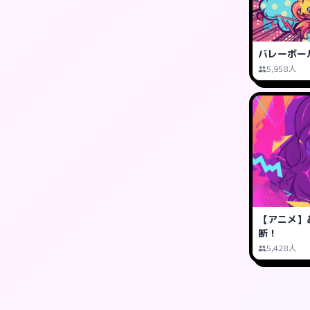
バレーボー
5,958人
【アニメ】
断！
5,428人