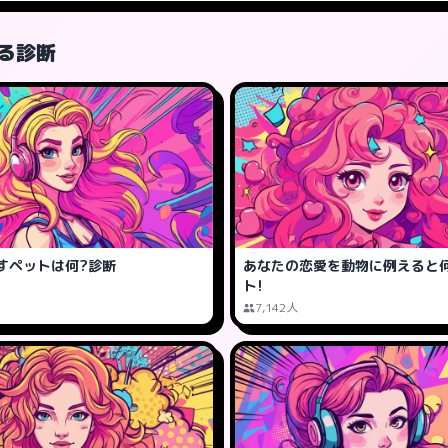
る診断
すペットは何?診断
あなたの恋愛を動物に例えると
ト!
7,142人