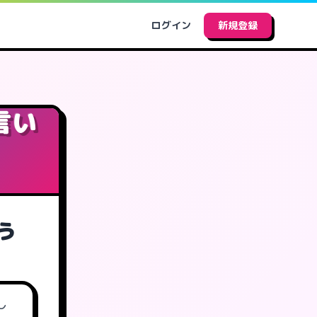
ログイン
新規登録
言い
う
し