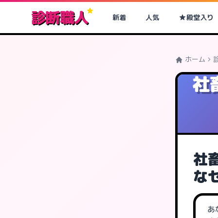
診断職人
新着
人気
殿堂入り
ホーム
社
社
な
あ