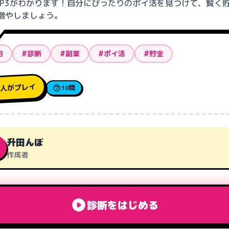
OP3がわかります！自分にぴったりのポイ活を見つけて、賢く
増やしましょう。
約
#診断
#副業
#ポイ活
#貯金
人がプレイ
0
10問
升田んぼ
作成者
診断をはじめる