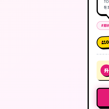
T
を
#節
升