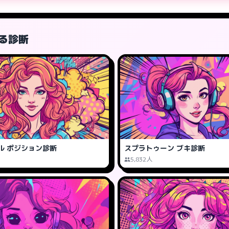
る診断
ル ポジション診断
スプラトゥーン ブキ診断
5,832人