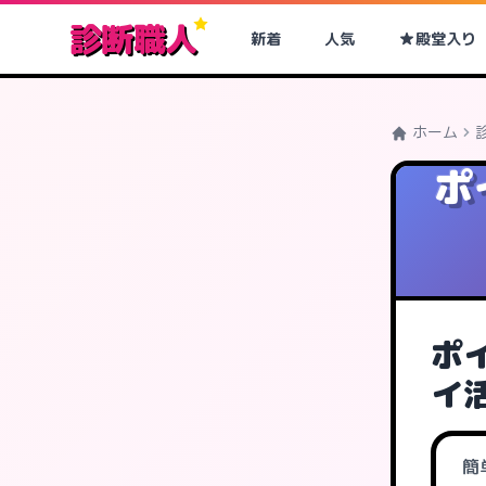
診断職人
新着
人気
殿堂入り
ホーム
ポ
ポイ
イ
簡