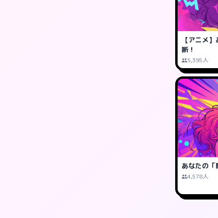
【アニメ】
断！
5,395人
あなたの「
4,578人