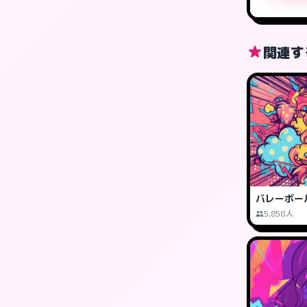
関連す
バレーボー
5,858人