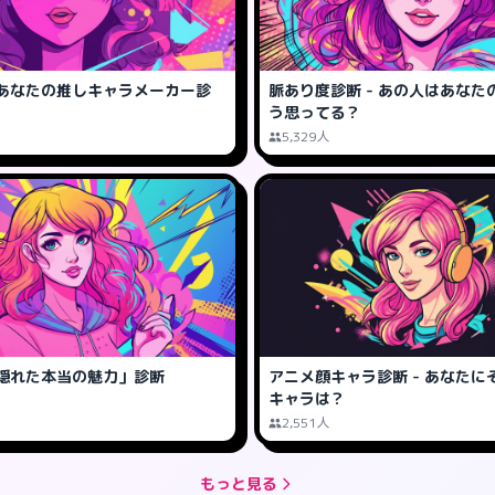
あなたの推しキャラメーカー診
脈あり度診断 - あの人はあなた
う思ってる？
5,329人
隠れた本当の魅力」診断
アニメ顔キャラ診断 - あなたに
キャラは？
2,551人
もっと見る