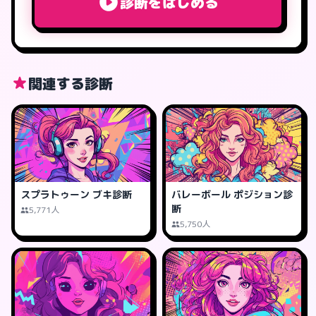
診断をはじめる
関連する診断
スプラトゥーン ブキ診断
バレーボール ポジション診
断
5,771人
5,750人