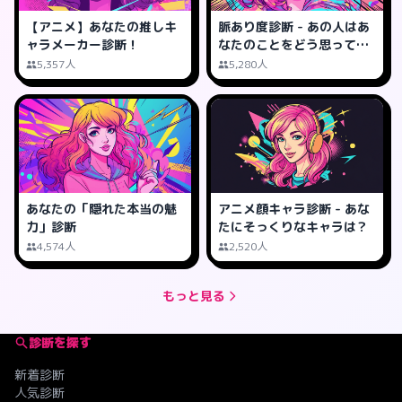
【アニメ】あなたの推しキ
脈あり度診断 - あの人はあ
ャラメーカー診断！
なたのことをどう思って
る？
5,357人
5,280人
あなたの「隠れた本当の魅
アニメ顔キャラ診断 - あな
力」診断
たにそっくりなキャラは？
4,574人
2,520人
もっと見る
診断を探す
新着診断
人気診断