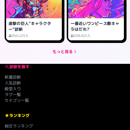
進撃の巨人"キャラクタ
一番近いワンピース敵キャ
ー"診断
ラはだれ?
354,223人
308,922人
もっと見る
診断を探す
新着診断
人気診断
殿堂入り
タグ一覧
カテゴリ一覧
ランキング
総合ランキング