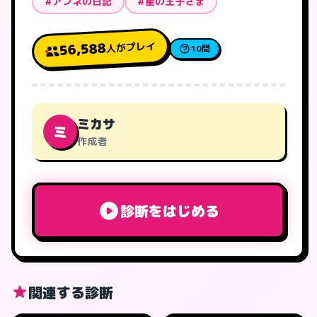
#アンネの日記
#星の王子さま
人がプレイ
56,588
10問
ミカサ
ミ
作成者
診断をはじめる
関連する診断