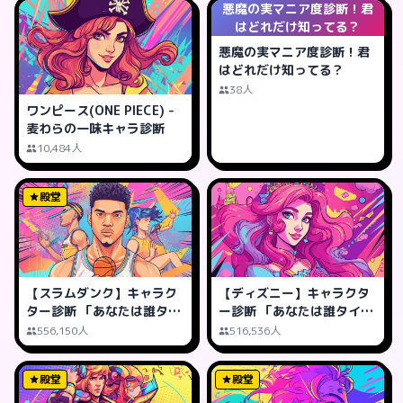
悪魔の実マニア度診断！君
はどれだけ知ってる？
悪魔の実マニア度診断！君
はどれだけ知ってる？
38人
ワンピース(ONE PIECE) -
麦わらの一味キャラ診断
10,484人
殿堂
【スラムダンク】キャラク
【ディズニー】キャラクタ
ター診断 「あなたは誰タイ
ー診断 「あなたは誰タイ
プ?」
プ?」
556,150人
516,536人
殿堂
殿堂