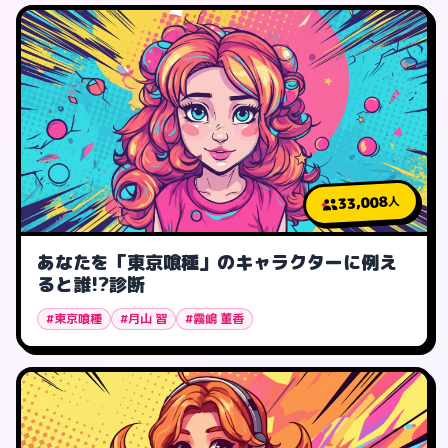
33,008
人
あなたを「東京喰種」のキャラクターに例え
ると誰!?診断
#東京喰種
#月山 習
#霧嶋 董香