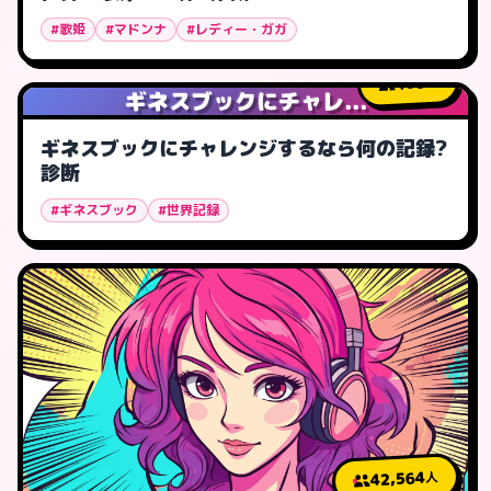
#歌姫
#マドンナ
#レディー・ガガ
460
人
ギネスブックにチャレ...
ギネスブックにチャレンジするなら何の記録?
診断
#ギネスブック
#世界記録
42,564
人