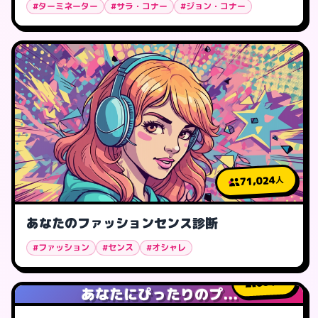
#ターミネーター
#サラ・コナー
#ジョン・コナー
71,024
人
あなたのファッションセンス診断
#ファッション
#センス
#オシャレ
604
人
あなたにぴったりのプ...