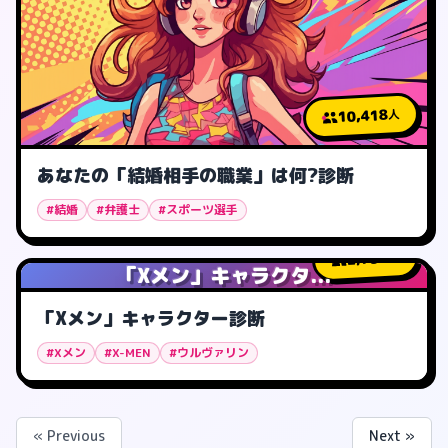
10,418
人
あなたの「結婚相手の職業」は何?診断
#結婚
#弁護士
#スポーツ選手
2,736
人
「Xメン」キャラクタ...
「Xメン」キャラクター診断
#Xメン
#X-MEN
#ウルヴァリン
« Previous
Next »