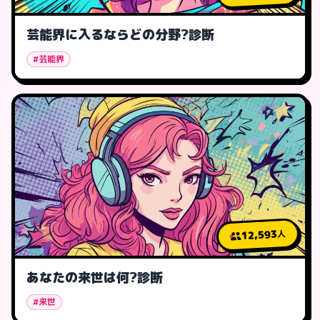
芸能界に入るならどの分野?診断
#芸能界
12,593
人
あなたの来世は何?診断
#来世