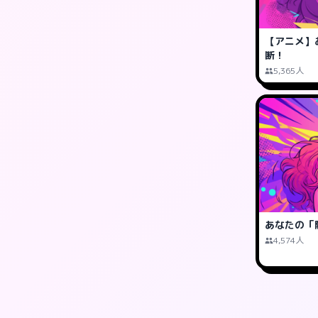
【アニメ】
断！
5,365人
あなたの「
4,574人