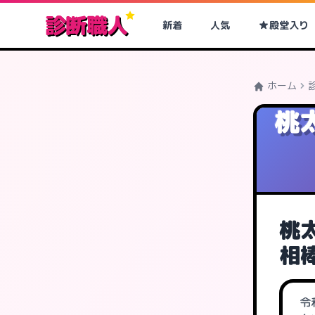
診断職人
新着
人気
殿堂入り
ホーム
桃
桃太
相
令