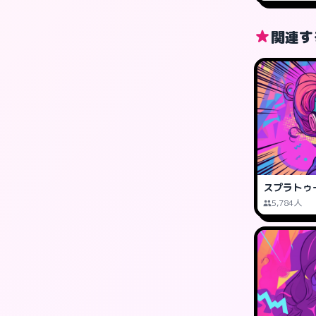
関連す
スプラトゥ
5,784人