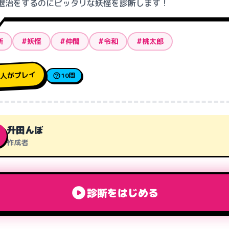
退治をするのにピッタリな妖怪を診断します！
断
#妖怪
#仲間
#令和
#桃太郎
人がプレイ
1
10問
升田んぼ
作成者
診断をはじめる