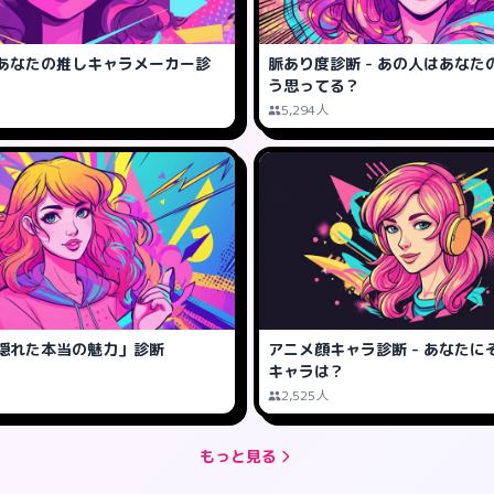
あなたの推しキャラメーカー診
脈あり度診断 - あの人はあなた
う思ってる？
5,294人
隠れた本当の魅力」診断
アニメ顔キャラ診断 - あなたに
キャラは？
2,525人
もっと見る