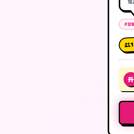
鬼
#診
升