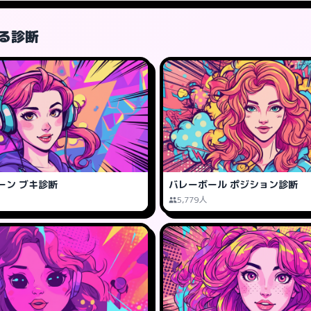
る診断
ーン ブキ診断
バレーボール ポジション診断
5,779人