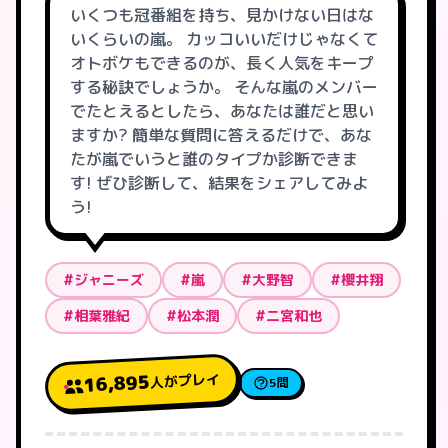
いくつも冠番組を持ち、見かけない日はな
いくらいの嵐。 カッコいいだけじゃなくて
オトボケもできるのが、長く人気をキープ
する秘訣でしょうか。 そんな嵐のメンバー
でたとえるとしたら、あなたは誰だと思い
ますか? 簡単な質問に答えるだけで、あな
たが嵐でいうと誰のタイプか診断できま
す! ぜひ診断して、結果をシェアしてみよ
う!
#ジャニーズ
#嵐
#大野智
#櫻井翔
#相葉雅紀
#松本潤
#二宮和也
人がプレイ
16,895
5問