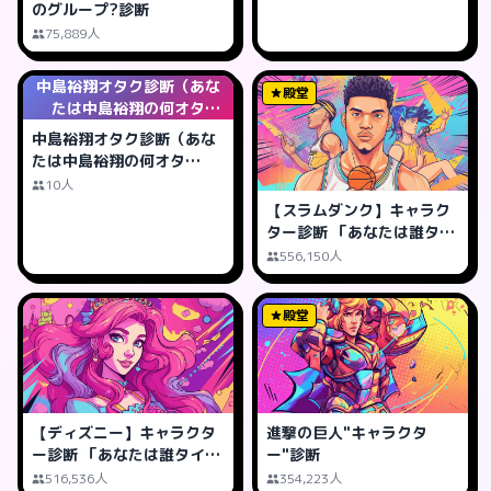
のグループ?診断
75,889人
中島裕翔オタク診断（あな
殿堂
たは中島裕翔の何オタ
ク？）
中島裕翔オタク診断（あな
たは中島裕翔の何オタ
ク？）
10人
【スラムダンク】キャラク
ター診断 「あなたは誰タイ
プ?」
556,150人
殿堂
【ディズニー】キャラクタ
進撃の巨人"キャラクタ
ー診断 「あなたは誰タイ
ー"診断
プ?」
516,536人
354,223人