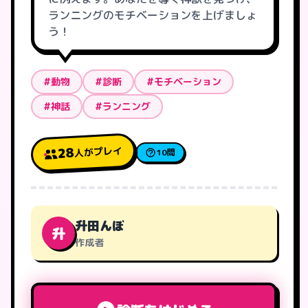
ランニングのモチベーションを上げましょ
う！
#動物
#診断
#モチベーション
#神話
#ランニング
人がプレイ
28
10問
升田んぼ
升
作成者