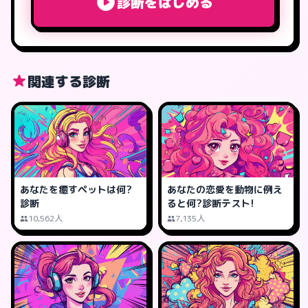
診断をはじめる
関連する診断
あなたを癒すペットは何?
あなたの恋愛を動物に例え
診断
ると何?診断テスト!
10,562人
7,135人