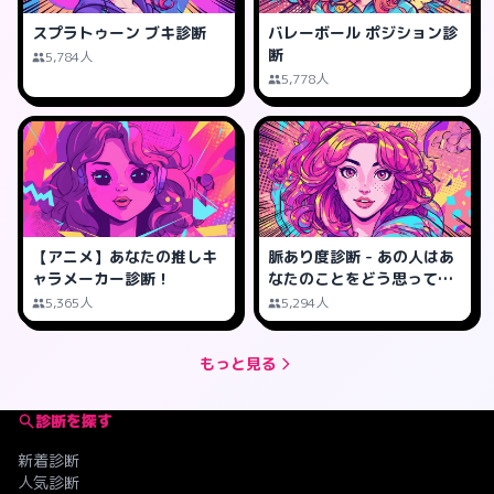
スプラトゥーン ブキ診断
バレーボール ポジション診
断
5,784人
5,778人
【アニメ】あなたの推しキ
脈あり度診断 - あの人はあ
ャラメーカー診断！
なたのことをどう思って
る？
5,365人
5,294人
もっと見る
診断を探す
新着診断
人気診断