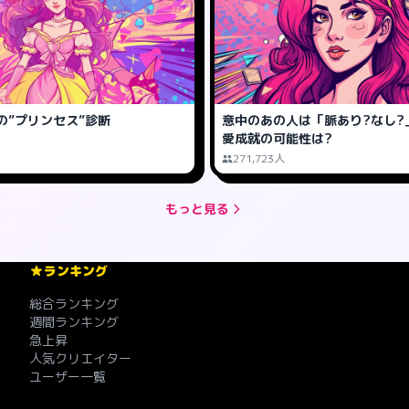
の”プリンセス”診断
意中のあの人は「脈あり?なし?」
愛成就の可能性は?
271,723人
もっと見る
ランキング
総合ランキング
週間ランキング
急上昇
人気クリエイター
ユーザー一覧