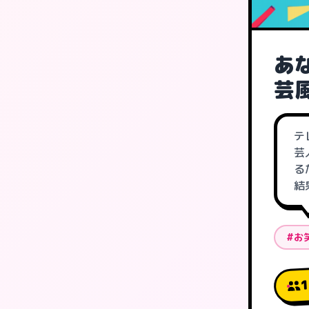
あ
芸
テ
芸
る
結
#お
1