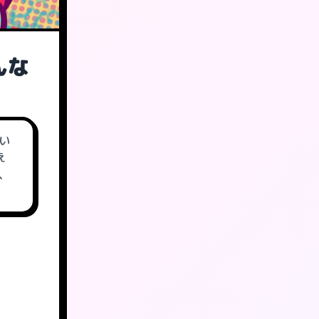
んな
い
え
、