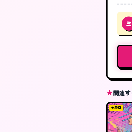
ミ
関連す
殿堂