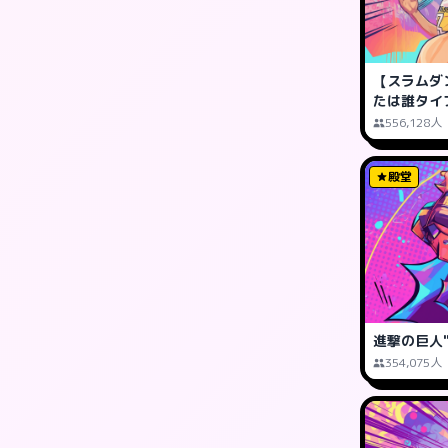
【スラムダ
たは誰タイ
556,128人
殿堂
進撃の巨人
354,075人