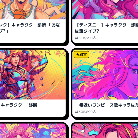
ンク】キャラクター診断 「あな
【ディズニー】キャラクター診断
プ?」
は誰タイプ?」
516,390人
殿堂
"キャラクター"診断
一番近いワンピース敵キャラは
308,899人