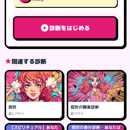
診断をはじめる
関連する診断
前世
前世の職業診断
2,795人
709人
【スピリチュアル】あなた
前世の身分診断 - あなたは