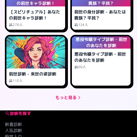
の前世キャラ診断！
貴族？平民？
【スピリチュアル】あなた
前世の身分診断 - あなたは
の前世キャラ診断！
貴族？平民？
278人
124人
悪役令嬢タイプ診断 - 前世
のあなたを診断
悪役令嬢タイプ診断 - 前世
のあなたを診断
69人
前世診断 - 来世の姿診断
113人
もっと見る
診断を探す
新着診断
人気診断
殿堂入り