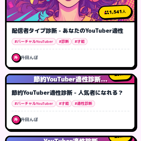
1,541
人
配信者タイプ診断 - あなたのYouTuber適性
#バーチャルYouTuber
#診断
#才能
升田んぼ
升
0
人
節約YouTuber適性診断...
節約YouTuber適性診断 - 人気者になれる？
#バーチャルYouTuber
#才能
#適性診断
升田んぼ
升
2
人