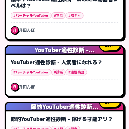
ベルは？
#バーチャルYouTuber
#才能
#陰キャ
升田んぼ
升
0
人
YouTuber適性診断 -...
YouTuber適性診断 - 人気者になれる？
#バーチャルYouTuber
#診断
#適性検査
升田んぼ
升
0
人
節約YouTuber適性診断...
節約YouTuber適性診断 - 稼げる才能アリ？
#バーチャルYouTuber
#才能
#副業