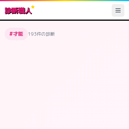
診断職人
#才能
193件の診断