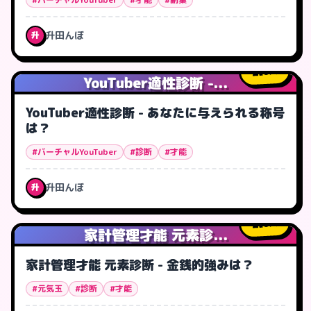
升田んぼ
升
0
人
YouTuber適性診断 -...
YouTuber適性診断 - あなたに与えられる称号
は？
#バーチャルYouTuber
#診断
#才能
升田んぼ
升
0
人
家計管理才能 元素診...
家計管理才能 元素診断 - 金銭的強みは？
#元気玉
#診断
#才能