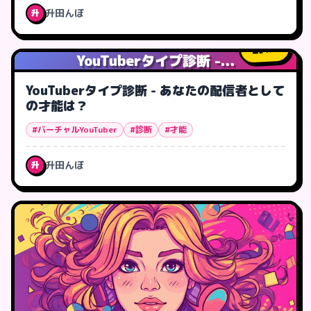
升田んぼ
升
4
人
YouTuberタイプ診断 -...
YouTuberタイプ診断 - あなたの配信者として
の才能は？
#バーチャルYouTuber
#診断
#才能
升田んぼ
升