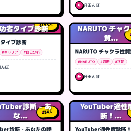
升田んぼ
升
53
人
功者タイプ診断
NARUTO チャ
質...
者タイプ診断
NARUTO チャクラ性
#キャリア
#自己分析
#NARUTO
#診断
#才能
田んぼ
升田んぼ
升
uTuber診断 - あ
YouTuber適
4
人
な...
断！...
uber診断 - あなたの隠
YouTuber適性度診断