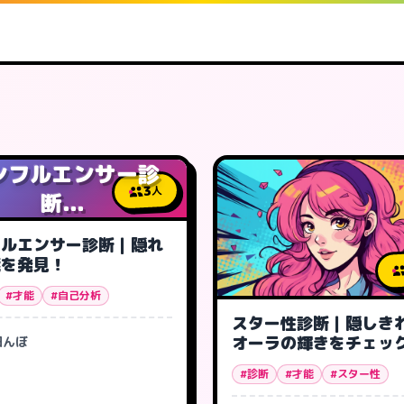
ンフルエンサー診
3
人
断...
フルエンサー診断｜隠れ
能を発見！
#才能
#自己分析
スター性診断｜隠しき
オーラの輝きをチェッ
田んぼ
#診断
#才能
#スター性