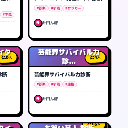
#診断
#才能
#サッカー
#才能
升田んぼ
升
イタ
芸能界サバイバル力
0
4
人
人
診...
診断
芸能界サバイバル力診断
#診断
#才能
#適性
升田んぼ
升
65
人
タイ
お笑い芸人 診断