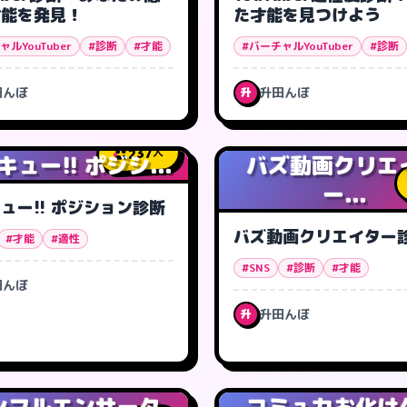
才能を発見！
た才能を見つけよう
ルYouTuber
#診断
#才能
#バーチャルYouTuber
#診断
田んぼ
升田んぼ
升
237
人
ュー!! ポジシ...
バズ動画クリエ
ー...
ュー!! ポジション診断
バズ動画クリエイター
#才能
#適性
#SNS
#診断
#才能
田んぼ
升田んぼ
升
ンフルエンサータ
コミュ力お化け