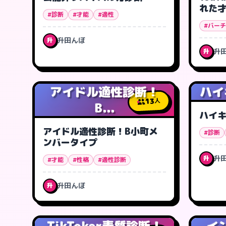
れた
#診断
#才能
#適性
#バーチャ
升田んぼ
升
升
升
アイドル適性診断！
ハイキ
13
人
B...
ハイキ
アイドル適性診断！B小町メ
#診断
ンバータイプ
升
升
#才能
#性格
#適性診断
升田んぼ
升
TikToker素質診断！
イ