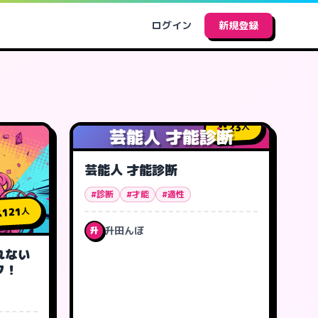
ログイン
新規登録
23
人
芸能人 才能診断
芸能人 才能診断
#診断
#才能
#適性
121
人
升田んぼ
升
れない
ク！