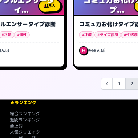
5
人
イ...
プ...
フルエンサータイプ診断
コミュ力お化けタイプ
#才能
#適性
#才能
#タイプ診断
#性格診
田んぼ
升田んぼ
升
1
2
ランキング
総合ランキング
週間ランキング
急上昇
人気クリエイター