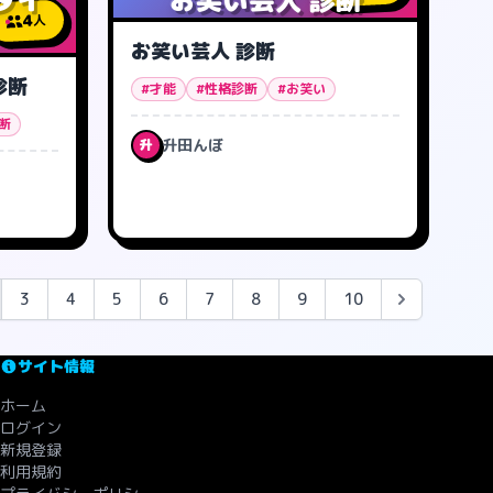
4
人
お笑い芸人 診断
診断
#才能
#性格診断
#お笑い
断
升田んぼ
升
3
4
5
6
7
8
9
10
サイト情報
ホーム
ログイン
新規登録
利用規約