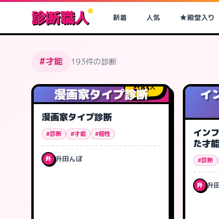
診断職人
新着
人気
殿堂入り
#才能
193件の診断
83
人
漫画家タイプ診断
イ
漫画家タイプ診断
イン
#診断
#才能
#個性
た才
升田んぼ
升
#診断
升
升