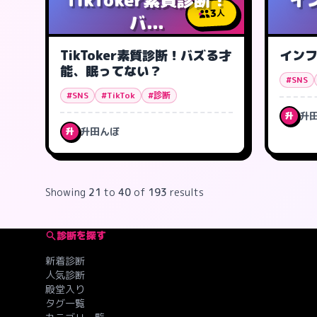
3
人
バ...
TikToker素質診断！バズる才
イン
能、眠ってない？
#SNS
#SNS
#TikTok
#診断
升
升
升田んぼ
升
Showing
21
to
40
of
193
results
診断を探す
新着診断
人気診断
殿堂入り
タグ一覧