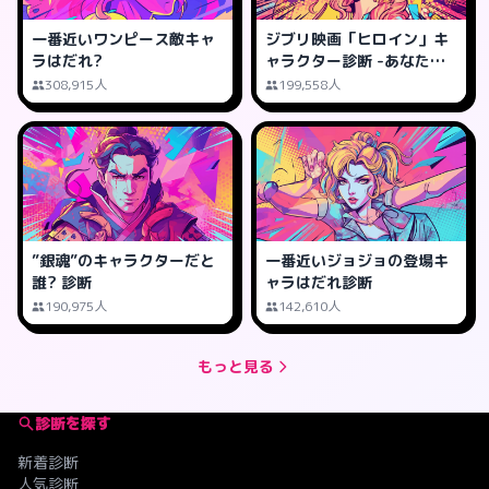
一番近いワンピース敵キャ
ジブリ映画「ヒロイン」キ
ラはだれ?
ャラクター診断 -あなたは
誰タイプ?
308,915人
199,558人
”銀魂”のキャラクターだと
一番近いジョジョの登場キ
誰? 診断
ャラはだれ診断
190,975人
142,610人
もっと見る
診断を探す
新着診断
人気診断