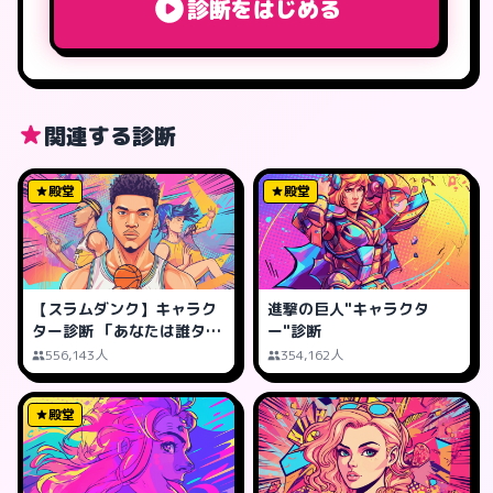
診断をはじめる
関連する診断
殿堂
殿堂
【スラムダンク】キャラク
進撃の巨人"キャラクタ
ター診断 「あなたは誰タイ
ー"診断
プ?」
556,143人
354,162人
殿堂