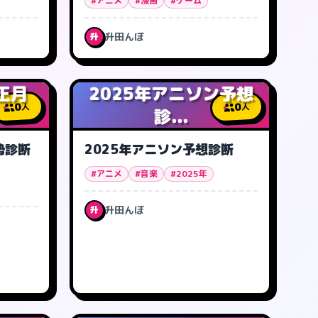
#アニメ
#漫画
#ゲーム
升田んぼ
升
正月
2025年アニソン予想
0
0
人
人
診...
勢診断
2025年アニソン予想診断
#アニメ
#音楽
#2025年
升田んぼ
升