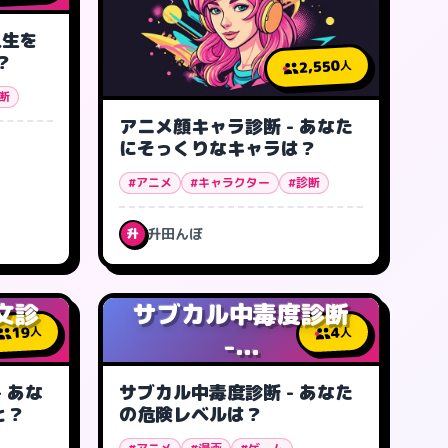
人生を
？
2,550
人
断
アニメ顔キャラ診断 - あなた
にそっくりなキャラは？
#アニメ
#キャラクター
#診断
升田んぼ
升
文診
サブカル中毒度診断
19
4
人
人
-...
 あな
サブカル中毒度診断 - あなた
と？
の危険レベルは？