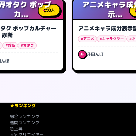
界オタク ポップ
アニメキャラ成
0
人
カ...
示...
タク ポップカルチャー
アニメキャラ成分表示
 診断
#アニメ
#キャラクター
#才
#診断
#オタク
升田んぼ
升
田んぼ
ランキング
総合ランキング
週間ランキング
急上昇
人気クリエイター