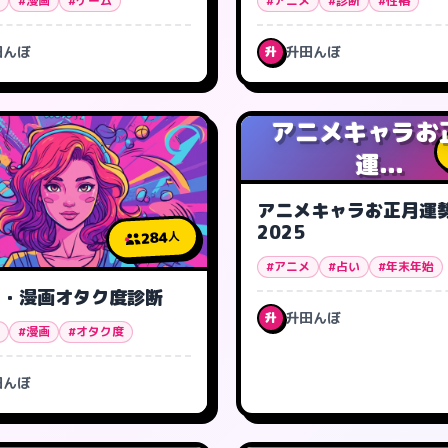
#漫画
#ゲーム
#アニメ
#診断
#性格
田んぼ
升田んぼ
升
アニメキャラお
運...
アニメキャラお正月運
2025
284
人
#アニメ
#占い
#年末年始
メ・漫画オタク度診断
升田んぼ
升
#漫画
#オタク度
田んぼ