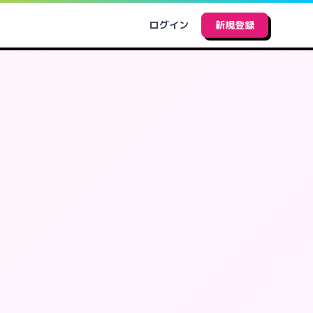
ログイン
新規登録