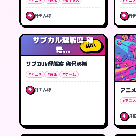
#アニメ
#週末
#おすすめ
#アニメ
升田んぼ
升
升
升
サブカル理解度 称
0
人
号...
サブカル理解度 称号診断
#アニメ
#音楽
#ゲーム
アニ
升田んぼ
升
#アニメ
升
升