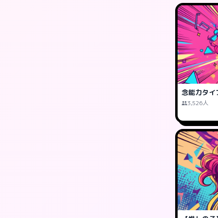
念能力タイ
3,526人