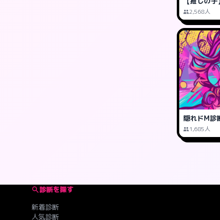
【推しの子
2,568人
隠れドM診
1,685人
診断を探す
新着診断
人気診断