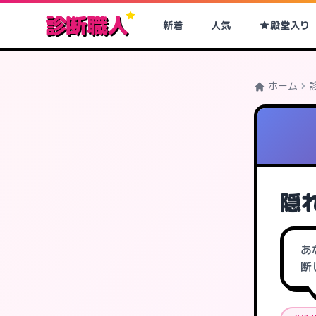
診断職人
新着
人気
殿堂入り
ホーム
隠
あ
断