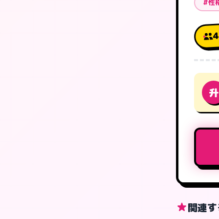
#性
升
関連す