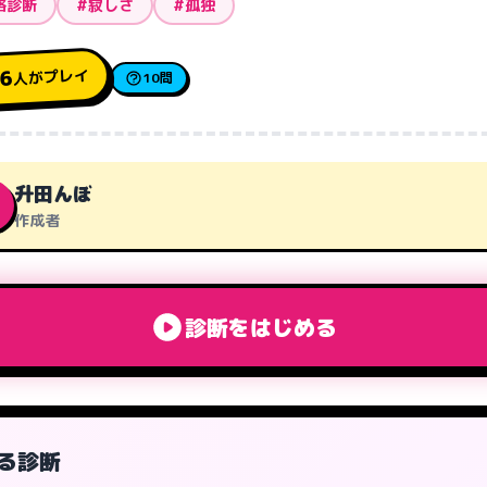
格診断
#寂しさ
#孤独
人がプレイ
46
10問
升田んぼ
作成者
診断をはじめる
る診断