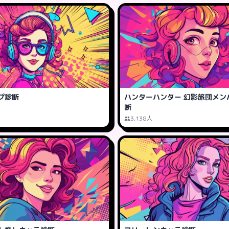
プ診断
ハンターハンター 幻影旅団メン
断
3,138人