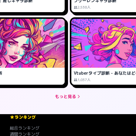
】推しキャラ診断
フリーレンキャラ診断
2,538人
断
Vtuberタイプ診断 - あなたは
1,037人
もっと見る
ランキング
総合ランキング
週間ランキング