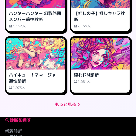
ハンターハンター 幻影旅団
【推しの子】推しキャラ診
メンバー適性診断
断
3,132人
2,566人
ハイキュー!! マネージャー
隠れドM診断
適性診断
1,681人
1,975人
もっと見る
診断を探す
新着診断