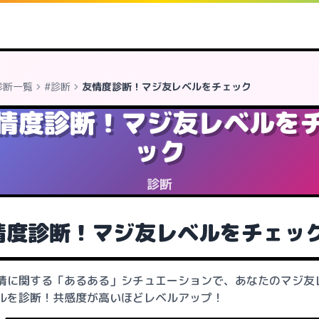
診断一覧
#診断
友情度診断！マジ友レベルをチェック
情度診断！マジ友レベルを
ック
診断
情度診断！マジ友レベルをチェッ
情に関する「あるある」シチュエーションで、あなたのマジ友
ルを診断！共感度が高いほどレベルアップ！